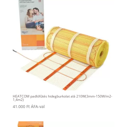
HEATCOM padlófűtés hidegburkolat alá 210W(3mm-150W/m2-
1,4m2)
41.000
Ft
ÁFA-val