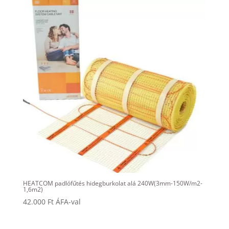
HEATCOM padlófűtés hidegburkolat alá 240W(3mm-150W/m2-
1,6m2)
42.000
Ft
ÁFA-val