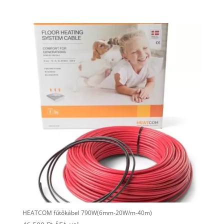
HEATCOM fűtőkábel 790W(6mm-20W/m-40m)