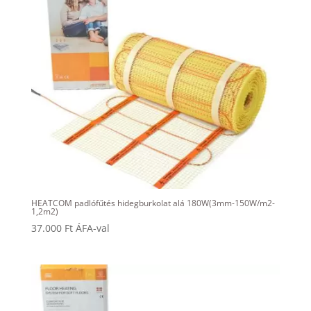
HEATCOM padlófűtés hidegburkolat alá 180W(3mm-150W/m2-
1,2m2)
37.000
Ft
ÁFA-val