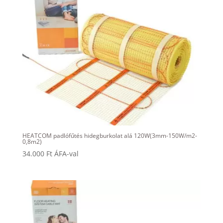
HEATCOM padlófűtés hidegburkolat alá 120W(3mm-150W/m2-
0,8m2)
34.000
Ft
ÁFA-val