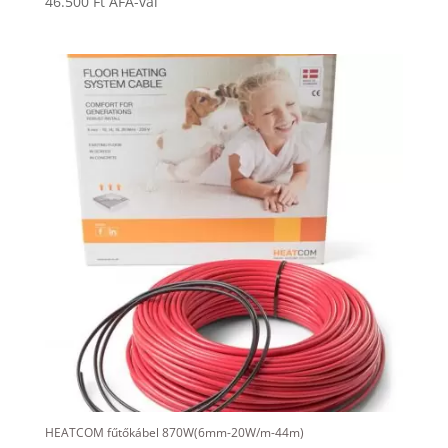
46.500
Ft
ÁFA-val
HEATCOM fűtőkábel 870W(6mm-20W/m-44m)