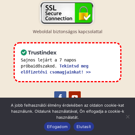
Weboldal biztonságos kapcsolattal
Sajnos lejárt a 7 napos
próbaidőszakod.
Tekintsd meg
előfizetési csomagjainkat! >>
A jobb felhasználói élmény érdekében az oldalon cookie-kat
használunk. Oldalunk használatával, Ön elfogadja a cookie-k
Általános Szerződési Feltételek
Adatkezelési
használatát.
Tájékoztató
Elfogadom
Elutasít
© 2023 NordArt Heating Kft. Minden jog fenntartva.