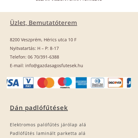
Üzlet, Bemutatóterem
8200 Veszprém, Hérics utca 10 F
Nyitvatartás: H – P: 8-17
Telefon: 06 70/391-6388
E-mail: info@gazdasagosfutesek.hu
Dán padlófűtések
Elektromos palófűtés járólap alá
Padlófűtés laminált parketta alá