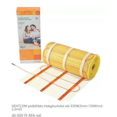
HEATCOM padlófűtés hidegburkolat alá 330W(3mm-150W/m2-
2,2m2)
45.000
Ft
ÁFA-val