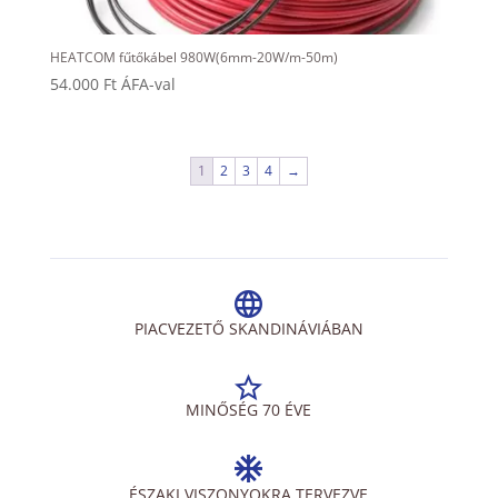
HEATCOM fűtőkábel 980W(6mm-20W/m-50m)
54.000
Ft
ÁFA-val
1
2
3
4
→
PIACVEZETŐ SKANDINÁVIÁBAN
MINŐSÉG 70 ÉVE
ÉSZAKI VISZONYOKRA TERVEZVE