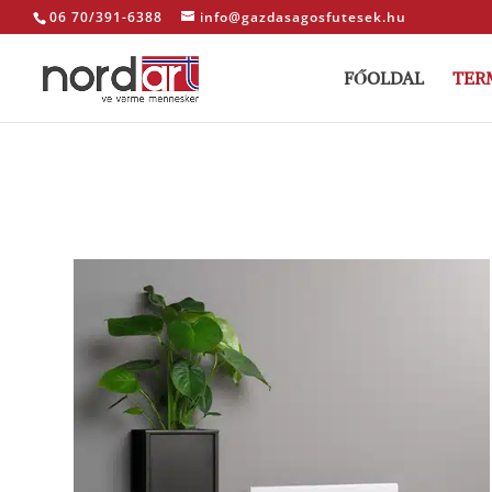
06 70/391-6388
info@gazdasagosfutesek.hu
FŐOLDAL
TER