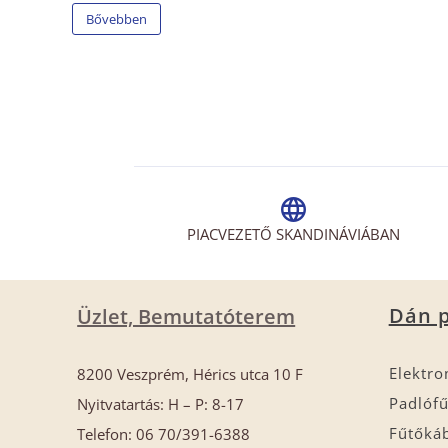
Bővebben
PIACVEZETŐ SKANDINÁVIÁBAN
Dán p
Üzlet, Bemutatóterem
Elektro
8200 Veszprém, Hérics utca 10 F
Padlófű
Nyitvatartás: H – P: 8-17
Fűtőká
Telefon: 06 70/391-6388