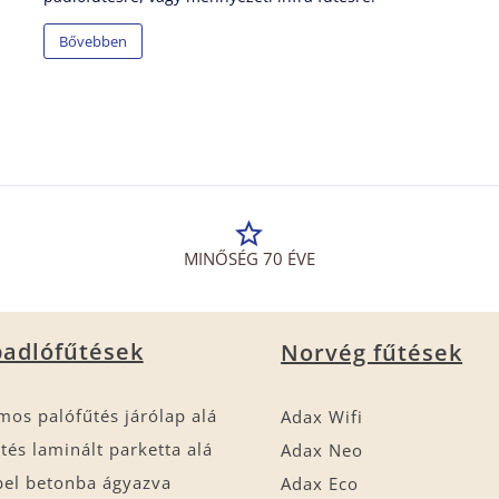
Bővebben
MINŐSÉG 70 ÉVE
adlófűtések
Norvég fűtések
mos palófűtés járólap alá
Adax Wifi
tés laminált parketta alá
Adax Neo
bel betonba ágyazva
Adax Eco