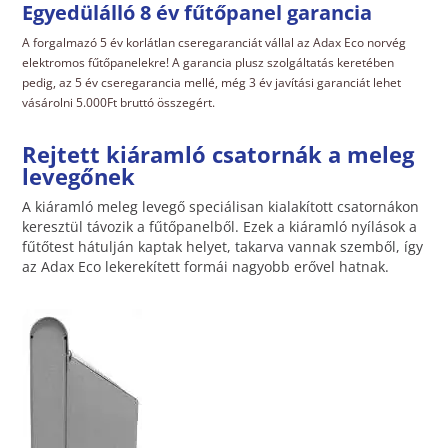
Egyedülálló 8 év fűtőpanel garancia
A forgalmazó 5 év korlátlan cseregaranciát vállal az Adax Eco norvég
elektromos fűtőpanelekre! A garancia plusz szolgáltatás keretében
pedig, az 5 év cseregarancia mellé, még 3 év javítási garanciát lehet
vásárolni 5.000Ft bruttó összegért.
Rejtett kiáramló csatornák a meleg
levegőnek
A kiáramló meleg levegő speciálisan kialakított csatornákon
keresztül távozik a fűtőpanelből. Ezek a kiáramló nyílások a
fűtőtest hátulján kaptak helyet, takarva vannak szemből, így
az Adax Eco lekerekített formái nagyobb erővel hatnak.