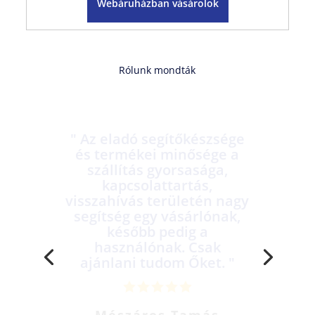
Webáruházban vásárolok
Rólunk mondták
" Remek kiszolgálás, jó ár.
Szuper, csak ajánlani
tudom. Előzetesen azért
egyeztessetek időpontot. "
Szabó Károly