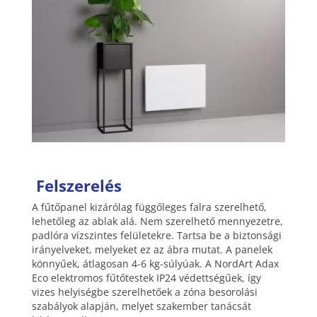
Felszerelés
A fűtőpanel kizárólag függőleges falra szerelhető,
lehetőleg az ablak alá. Nem szerelhető mennyezetre,
padlóra vízszintes felületekre. Tartsa be a biztonsági
irányelveket, melyeket ez az ábra mutat. A panelek
könnyűek, átlagosan 4-6 kg-súlyúak. A NordArt Adax
Eco elektromos fűtőtestek IP24 védettségűek, így
vizes helyiségbe szerelhetőek a zóna besorolási
szabályok alapján, melyet szakember tanácsát