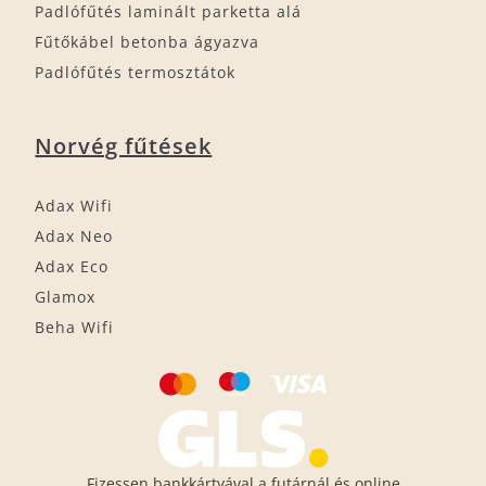
Padlófűtés laminált parketta alá
Fűtőkábel betonba ágyazva
Padlófűtés termosztátok
Norvég fűtések
Adax Wifi
Adax Neo
Adax Eco
Glamox
Beha Wifi
Fizessen bankkártyával a futárnál és online