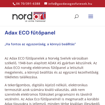
06 70/391-6388
info@gazdasagosfutesek.hu
Adax ECO fűtőpanel
„Ha fontos az egyszerűség, a könnyű beállítás”
Az Adax ECO fűtőpanelek a Norvég Svelvik városában
székelő, 1948-ban alapított ADAX AS gyárban készülnek.
Az
Adax ECO norvég elektromos fűtőpanel a letisztult
megjelenés, a könnyű beállítás és az egyszerű kezelhetőség
tökéletes találkozása.
A tekerőgombos, digitális kijelző nélküli, elektronikus
termosztát azok számára kiváló választás, akik nem
szeretnék elektromos fűtésüket programozni és távolról
vezérelni. Az Adax Eco fűtőpanelnél is megmaradt a korábbi
Adax típusokra is jellemző, minden térbe kiválóan illeszkedő,