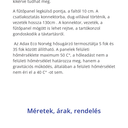
kikérve tudhat meg.
A fűtőpanel legkülső pontja, a faltól 10 cm. A
csatlakoztatás konnektorba, dug-villával történik, a
vezeték hossza 130cm . A konnektor, vezeték, a
fűtőpanel mögött is lehet rejtve, a tartókonzol
gondoskodik a távtartásról.
Az Adax Eco Norvég hősugárzó termosztátja 5 fok és
35 fok között állítható. A panelek felületi
hőmérséklete maximum 50 C°, a hőleadást nem a
felületi hőmérséklet határozza meg, hanem a
gravitációs működés, általában a felületi hőmérséklet
nem éri el a 40 C° -ot sem.
Méretek, árak, rendelés