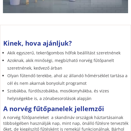
Kinek, hova ajánljuk?
Akik egyszerű, tekerőgombos hőfok beállítást szeretnének
Azoknak, akik minőségi, megbízható norvég fűtőpanelt
szeretnének, kedvező árban
Olyan fűtendő terekbe, ahol az állandó hőmérséklet tartása a
cél és nem akarnak bonyolult programot
Szobákba, fürdőszobákba, mosókonyhákba, és vizes
helyiségekbe is, a zónabesorolások alapján
A norvég fűtőpanelek jellemzői
A norvég fűtőpaneleket a skandináv országok háztartásainak
többségében használják nap, mint nap, önálló fűtésre tervezték
őket, de kiegészítő fűtésként is remekül funkcionálnak. Bárhol