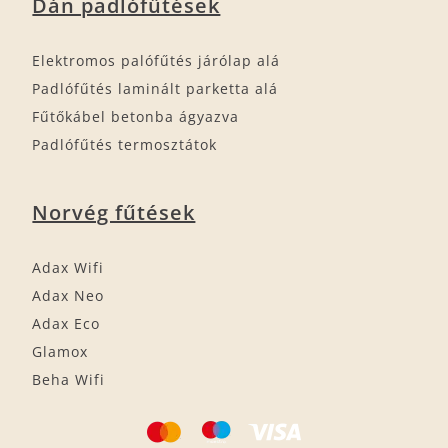
Dán padlófűtések
Elektromos palófűtés járólap alá
Padlófűtés laminált parketta alá
Fűtőkábel betonba ágyazva
Padlófűtés termosztátok
Norvég fűtések
Adax Wifi
Adax Neo
Adax Eco
Glamox
Beha Wifi