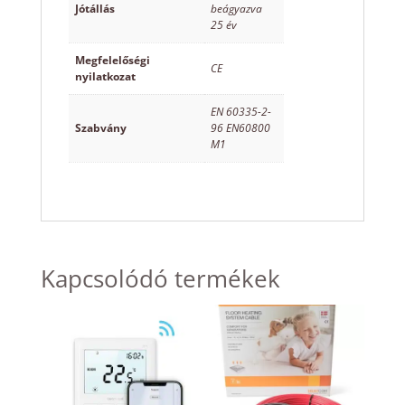
Jótállás
beágyazva
25 év
Megfelelőségi
CE
nyilatkozat
EN 60335-2-
Szabvány
96 EN60800
M1
Kapcsolódó termékek