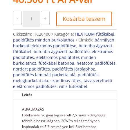
HEATCOM
-
+
Kosárba teszem
fűtőkábel
790W(6mm-
20W/m-
Cikkszám:
HC20400
Kategória:
HEATCOM fűtőkábel,
40m)
padlófűtés minden burkolathoz
Címkék:
bármilyen
mennyiség
burkolat elektromos padlófűtése
,
betonba ágyazott
fűtőkábel
,
betonba ágyazott padlófűtés
,
elektromos
padlófűtés
,
elektromos padlófűtés minden
burkolathoz
,
fűtőkábel betonba
,
heatcom padlófűtés
,
nordart padlófűtés
,
padlófűtés járólaphoz
,
padlófűtés laminált parketta alá
,
padlófűtés
melegburkolat alá
,
skandináv fűtés
,
távvezérelhető
elektromos padlófűtés
,
wifis fűtőkábel
Leírás
ALKALMAZÁS
Fűtőkábeleink, gyárilag szerelt 2,5 m-es hidegvéggel
többféle hosszúságban, 20W/m teljesítményben
kaphatóak és 3-6 cm mélyen kell őket betonba