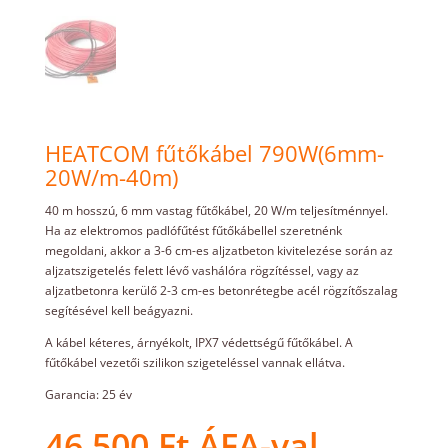
HEATCOM fűtőkábel 790W(6mm-
20W/m-40m)
40 m hosszú, 6 mm vastag fűtőkábel, 20 W/m teljesítménnyel.
Ha az elektromos padlófűtést fűtőkábellel szeretnénk
megoldani, akkor a 3-6 cm-es aljzatbeton kivitelezése során az
aljzatszigetelés felett lévő vashálóra rögzítéssel, vagy az
aljzatbetonra kerülő 2-3 cm-es betonrétegbe acél rögzítőszalag
segítésével kell beágyazni.
A kábel kéteres, árnyékolt, IPX7 védettségű fűtőkábel. A
fűtőkábel vezetői szilikon szigeteléssel vannak ellátva.
Garancia: 25 év
46.500
Ft
ÁFA-val