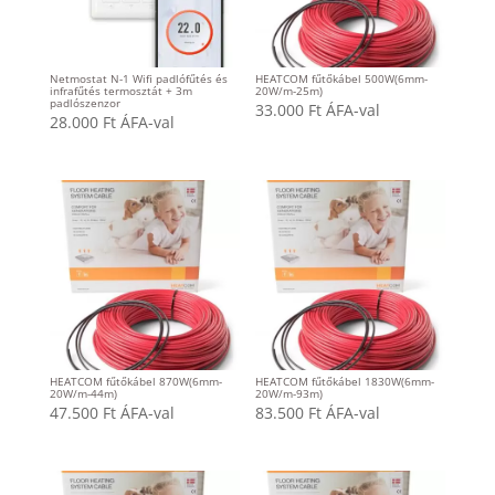
Netmostat N-1 Wifi padlófűtés és
HEATCOM fűtőkábel 500W(6mm-
infrafűtés termosztát + 3m
20W/m-25m)
padlószenzor
33.000
Ft
ÁFA-val
28.000
Ft
ÁFA-val
HEATCOM fűtőkábel 870W(6mm-
HEATCOM fűtőkábel 1830W(6mm-
20W/m-44m)
20W/m-93m)
47.500
Ft
ÁFA-val
83.500
Ft
ÁFA-val