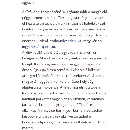
ágyazni
A fűtőkábel tervezésénél a legfontosabb a megfelelő
négyzetméterenkénti fűtési teljesítmény, illetve az
ehhez a telepítés során alkalmazandó kábelek közti
távolság meghatározása. Ehhez kérjük, olvassa el a
weboldalunkon található információkat, egyeztessen
energetikusával,
szaktanácsadónkkal
vagy kérjen
ingyenes árajánlatot
.
A HEATCOM padlófűtés egy speciális, prémium
kategóriás Skandináv termék, melyet készre gyártva,
komplett csomagban kaphat meg, versenyképes
árban. Egy egy 6 mm átmérőjű kéteres fűtőkábel,
amelyet különböző tekercs méretekben vásárolhat
meg attól függően mekkora a fűtött helyiség
alapterülete, hőigénye. A telepítési útmutatóban
leírtak szakszerű alkalmazása után, melegburkolatú,
laminált parkettás vagy hidegburkolatú, kerámiával,
járólappal burkolt helyiségek padlófűtésére is
alkalmas. Választhat bármilyen burkolatot, azokat
később felújíthatja vagy akár változtathat a
burkolatok típusán, elektromos padlófűtése sértetlen
marad.