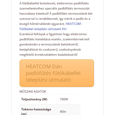
A fűtőkábellel kivitelezett, elektromos padlófűtés
üzemeltetéséhez speciális padlófűtés termosztát
használata kötelező! A padlófűtés termosztátok két
szenzorral is rendelkeznek, így mérik a padló és a
levegő hőmérsékletét egyaránt.
HEATCOM -
Fűtőkábel telepítési útmutató HU
Ezenkívül felhívjuk a figyelmet hogy elektromos
padlófűtés kialakítása esetén, szakembernek kell
gondoskodni a termosztátok bekötéséről,
betáphálózat és szakszerű, szabványoknak
megfelelő érintésvédelem kialakításáról!
HEATCOM Dán
padlófűtés fűtőkábellel
telepítési útmutató
MŰSZAKI ADATOK
Teljesítmény (W)
790W
Tekercs hosszúsága
40m
(m)