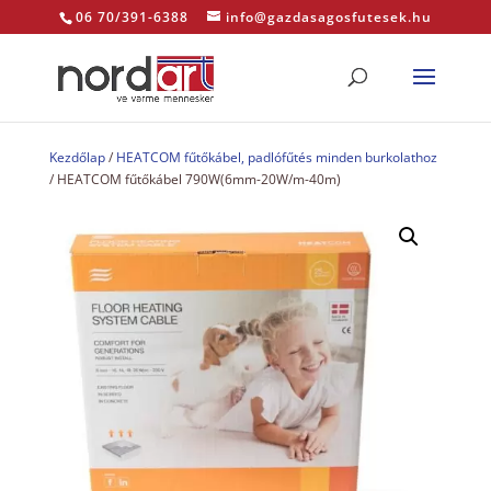
06 70/391-6388
info@gazdasagosfutesek.hu
Kezdőlap
/
HEATCOM fűtőkábel, padlófűtés minden burkolathoz
/ HEATCOM fűtőkábel 790W(6mm-20W/m-40m)