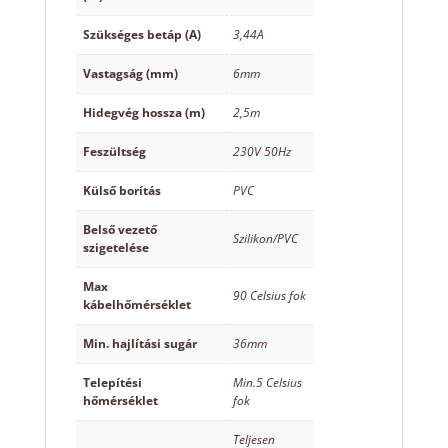
Szükséges betáp (A)
3,44A
Vastagság (mm)
6mm
Hidegvég hossza (m)
2,5m
Feszültség
230V 50Hz
Külső borítás
PVC
Belső vezető
Szilikon/PVC
szigetelése
Max
90 Celsius fok
kábelhőmérséklet
Min. hajlítási sugár
36mm
Telepítési
Min.5 Celsius
hőmérséklet
fok
Teljesen