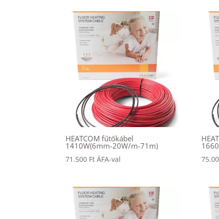
HEATCOM fűtőkábel
HEAT
1410W(6mm-20W/m-71m)
166
71.500
Ft
ÁFA-val
75.0