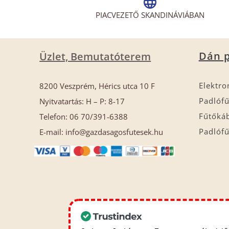
PIACVEZETŐ SKANDINÁVIÁBAN
Dán p
Üzlet, Bemutatóterem
Elektro
8200 Veszprém, Hérics utca 10 F
Padlófű
Nyitvatartás: H – P: 8-17
Fűtőká
Telefon: 06 70/391-6388
Padlófű
E-mail: info@gazdasagosfutesek.hu