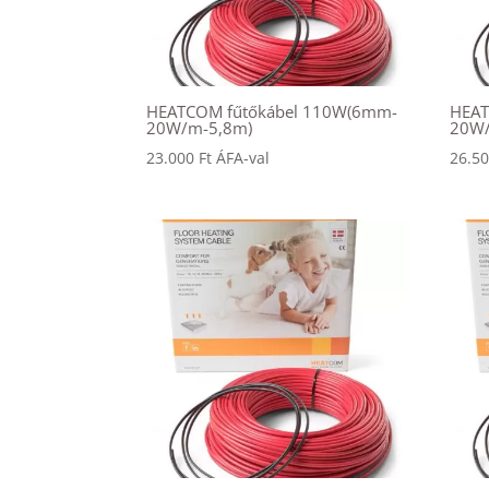
HEATCOM fűtőkábel 110W(6mm-
HEAT
20W/m-5,8m)
20W
23.000
Ft
ÁFA-val
26.5