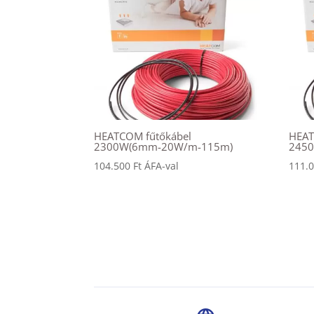
HEATCOM fűtőkábel
HEAT
2300W(6mm-20W/m-115m)
245
104.500
Ft
ÁFA-val
111.