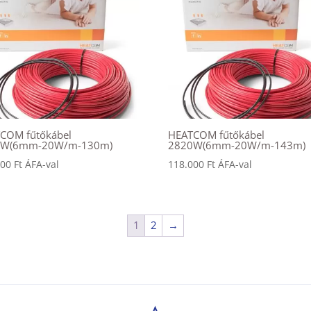
COM fűtőkábel
HEATCOM fűtőkábel
0W(6mm-20W/m-130m)
2820W(6mm-20W/m-143m)
000
Ft
ÁFA-val
118.000
Ft
ÁFA-val
1
2
→