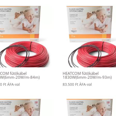
COM fűtőkábel
HEATCOM fűtőkábel
0W(6mm-20W/m-84m)
1830W(6mm-20W/m-93m)
00
Ft
ÁFA-val
83.500
Ft
ÁFA-val