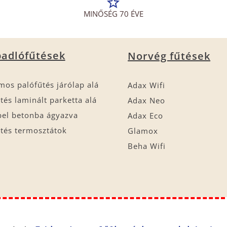
MINŐSÉG 70 ÉVE
adlófűtések
Norvég fűtések
mos palófűtés járólap alá
Adax Wifi
tés laminált parketta alá
Adax Neo
bel betonba ágyazva
Adax Eco
tés termosztátok
Glamox
Beha Wifi