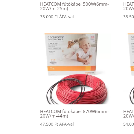
HEATCOM fűtőkábel 500W(6mm-
HEAT
20W/m-25m)
20W
33.000
Ft
ÁFA-val
38.5
HEATCOM fűtőkábel 870W(6mm-
HEAT
20W/m-44m)
20W
47.500
Ft
ÁFA-val
54.0