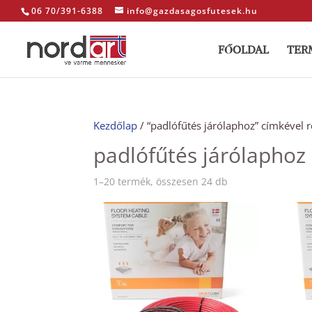
06 70/391-6388
info@gazdasagosfutesek.hu
FŐOLDAL
TER
Kezdőlap
/ “padlófűtés járólaphoz” címkével
padlófűtés járólaphoz
Sorted
1–20 termék, összesen 24 db
by
price:
low
to
high