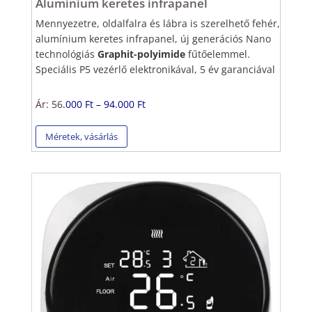
Alumínium keretes infrapanel
Mennyezetre, oldalfalra és lábra is szerelhető fehér,
alumínium keretes infrapanel, új generációs
Nano
technológiás
Graphit-polyimide
fűtőelemmel.
Speciális P5 vezérlő elektronikával, 5 év garanciával
Ár: 56
.000 Ft – 94.000 Ft
Méretek, vásárlás