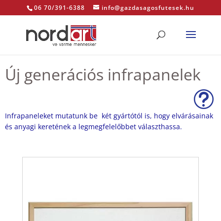
06 70/391-6388
info@gazdasagosfutesek.hu
Új generációs infrapanelek
t
Infrapaneleket mutatunk be két gyártótól is, hogy elvárásainak
és anyagi keretének a legmegfelelőbbet választhassa.