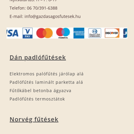
Telefon: 06 70/391-6388
E-mail: info@gazdasagosfutesek.hu
Dán padlófűtések
Elektromos palófűtés járólap alá
Padlófűtés laminált parketta alá
Fűtőkábel betonba ágyazva
Padlófűtés termosztátok
Norvég fűtések