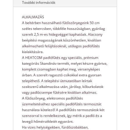
További információk
ALKALMAZÁS
A beltérben használható fűtőszőnyegeink 50 cm
széles tekercsben, többféle hosszúságban, gyárilag
szerelt 2,5 m-es hidegvéggel kaphatóak. Alacsony
beépítési magasságának köszönhetően, kiválóan
alkalmazható felújításoknál, utólagos padlófűtés
kialakítására.
A HEATCOM padlófűtés egy speciális, prémium
kategóriás Skandináv termék, melyet készre gyártva,
komplett csomagban kaphat meg, versenyképes
árban. A szerelt ragasztó csíkokkal extra gyorsan
telepíthető. A telepítési útmutatóban leírtak
szakszerű alkalmazása után, járólap, kőburkolatok
vagy padlócsempe fűtésére kiválóan alkalmas.
A fűtőszőnyeg, elektromos padlófűtés
üzemeltetéséhez speciális padlófűtés termosztát
használata kötelező! A padlófűtés termosztátok két
szenzorral is rendelkeznek, így mérik a padló és a
levegő hőmérsékletét egyaránt.
Ha vizes helyiségekben, fürdőszobákban,