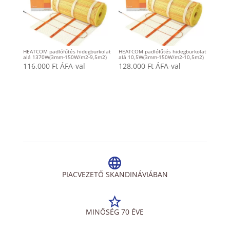
HEATCOM padlófűtés hidegburkolat
HEATCOM padlófűtés hidegburkolat
alá 1370W(3mm-150W/m2-9,5m2)
alá 10,5W(3mm-150W/m2-10,5m2)
116.000
Ft
ÁFA-val
128.000
Ft
ÁFA-val
PIACVEZETŐ SKANDINÁVIÁBAN
MINŐSÉG 70 ÉVE