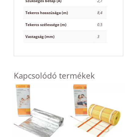
Szükséges betáp (A)
2,7
Tekercs hosszúsága (m)
8,4
Tekercs szélessége (m)
0.5
Vastagság (mm)
3
Kapcsolódó termékek