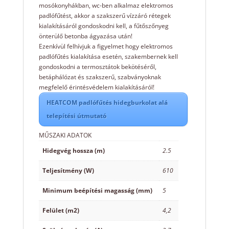
mosókonyhákban, wc-ben alkalmaz elektromos
padlófűtést, akkor a szakszerű vízzáró rétegek
kialakításáról gondoskodni kell, a fűtőszőnyeg
önterülő betonba ágyazása után!
Ezenkívül felhívjuk a figyelmet hogy elektromos
padlófűtés kialakítása esetén, szakembernek kell
gondoskodni a termosztátok bekötéséről,
betáphálózat és szakszerű, szabványoknak
megfelelő érintésvédelem kialakításáról!
HEATCOM padlófűtés hidegburkolat alá
telepítési útmutató
MŰSZAKI ADATOK
Hidegvég hossza (m)
2.5
Teljesítmény (W)
610
Minimum beépítési magasság (mm)
5
Felület (m2)
4,2