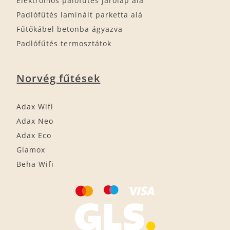
Elektromos palófűtés járólap alá
Padlófűtés laminált parketta alá
Fűtőkábel betonba ágyazva
Padlófűtés termosztátok
Norvég fűtések
Adax Wifi
Adax Neo
Adax Eco
Glamox
Beha Wifi