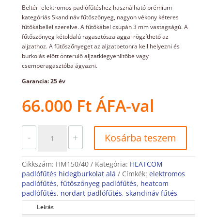
Beltéri elektromos padlófűtéshez használható prémium
kategóriás Skandináv fűtőszőnyeg, nagyon vékony kéteres
fűtőkábellel szerelve. A fűtőkábel csupán 3 mm vastagságú. A
fűtőszőnyeg kétoldalú ragasztószalaggal rögzíthető az
aljzathoz. A fűtőszőnyeget az aljzatbetonra kell helyezni és
burkolás előtt önterülő aljzatkiegyenlítőbe vagy
csemperagasztóba ágyazni.
Garancia: 25 év
66.000
Ft
ÁFA-val
HEATCOM
-
+
Kosárba teszem
padlófűtés
hidegburkolat
alá
Cikkszám:
HM150/40
Kategória:
HEATCOM
610W(3mm-
padlófűtés hidegburkolat alá
Címkék:
elektromos
150W/m2-
padlófűtés
,
fűtőszőnyeg padlófűtés
,
heatcom
4,2m2)
padlófűtés
,
nordart padlófűtés
,
skandináv fűtés
mennyiség
Leírás