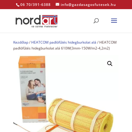
06 70/391-6388
info@gazdasagosfutesek.hu
Kezdőlap
/
HEATCOM padlófűtés hidegburkolat alá
/ HEATCOM
padlófűtés hidegburkolat alá 610W(3mm-150W/m2-4,2m2)