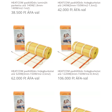
HEATCOM padlófűtés laminált
HEATCOM padlófűtés hidegburkolat
parketta alá 140W(1,8mm-
alá 240W(3mm-150W/m2-1,6m2)
140W/m2-1m2)
42.000
Ft
ÁFA-val
38.500
Ft
ÁFA-val
HEATCOM padlófűtés hidegburkolat
HEATCOM padlófűtés hidegburkolat
alá 520W(3mm-150W/m2-3,6m2)
alá 1220W(3mm-150W/m2-8,4m2)
62.000
Ft
ÁFA-val
106.000
Ft
ÁFA-val