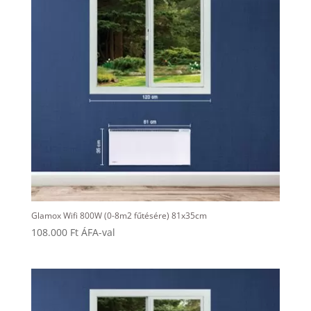
Glamox Wifi 800W (0-8m2 fűtésére) 81x35cm
108.000
Ft
ÁFA-val