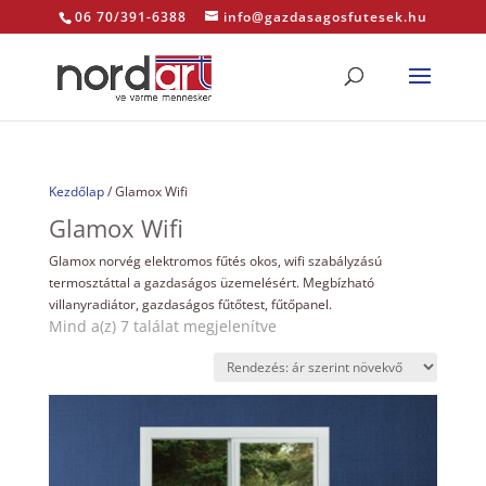
06 70/391-6388
info@gazdasagosfutesek.hu
Kezdőlap
/ Glamox Wifi
Glamox Wifi
Glamox norvég elektromos fűtés okos, wifi szabályzású
termosztáttal a gazdaságos üzemelésért. Megbízható
villanyradiátor, gazdaságos fűtőtest, fűtőpanel.
Sorted
Mind a(z) 7 találat megjelenítve
by
price:
low
to
high