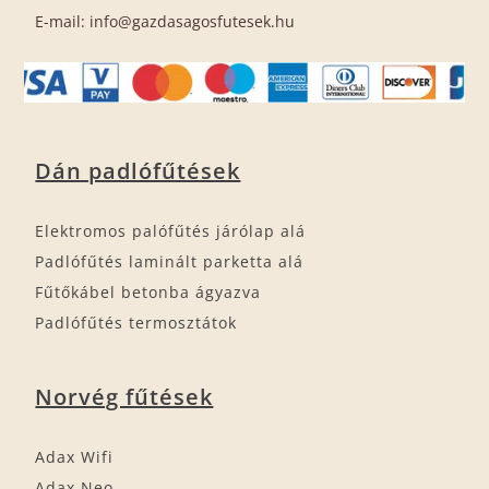
E-mail: info@gazdasagosfutesek.hu
Dán padlófűtések
Elektromos palófűtés járólap alá
Padlófűtés laminált parketta alá
Fűtőkábel betonba ágyazva
Padlófűtés termosztátok
Norvég fűtések
Adax Wifi
Adax Neo