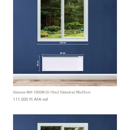
Glamox Wifi 1000W (0-10m2 fűtésére) 98x35cm
111.000
Ft
ÁFA-val