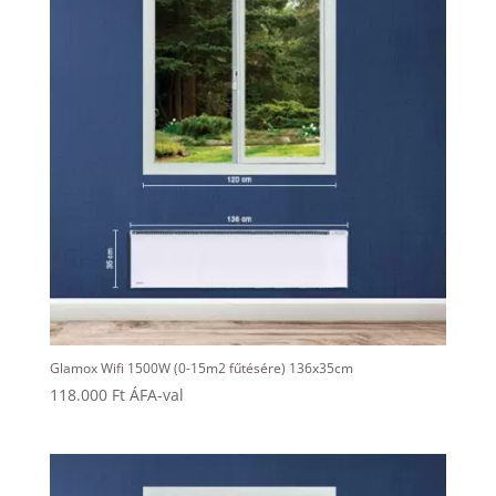
Glamox Wifi 1500W (0-15m2 fűtésére) 136x35cm
118.000
Ft
ÁFA-val