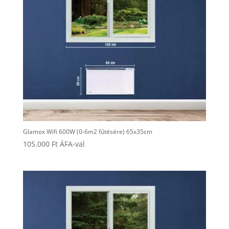
Glamox Wifi 600W (0-6m2 fűtésére) 65x35cm
105.000
Ft
ÁFA-val