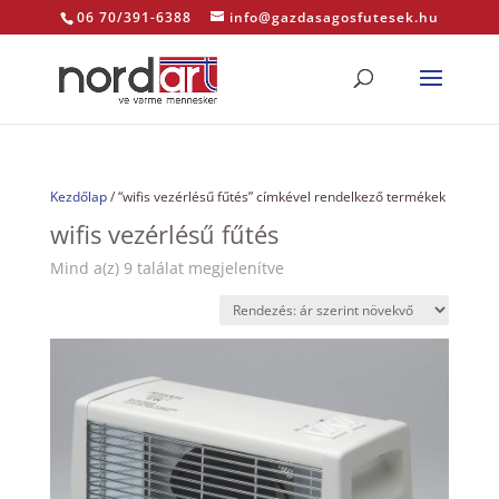
06 70/391-6388
info@gazdasagosfutesek.hu
Kezdőlap
/ “wifis vezérlésű fűtés” címkével rendelkező termékek
wifis vezérlésű fűtés
Sorted
Mind a(z) 9 találat megjelenítve
by
price:
low
to
high