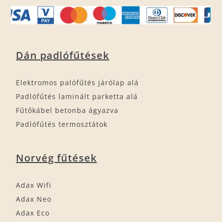
Dán padlófűtések
Elektromos palófűtés járólap alá
Padlófűtés laminált parketta alá
Fűtőkábel betonba ágyazva
Padlófűtés termosztátok
Norvég fűtések
Adax Wifi
Adax Neo
Adax Eco