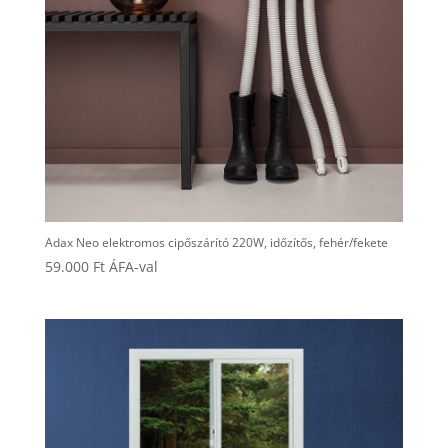
Adax Neo elektromos cipőszárító 220W, időzítős, fehér/fekete
59.000
Ft
ÁFA-val