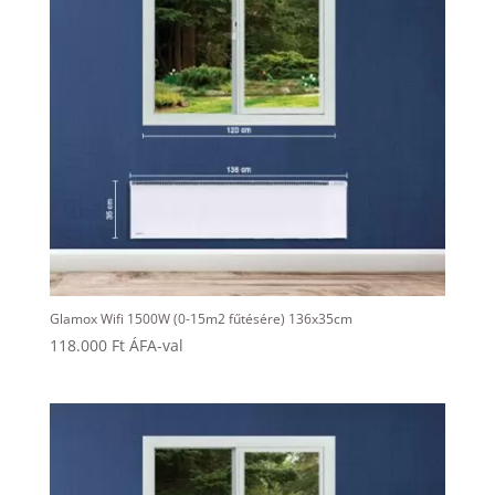
Glamox Wifi 1500W (0-15m2 fűtésére) 136x35cm
118.000
Ft
ÁFA-val