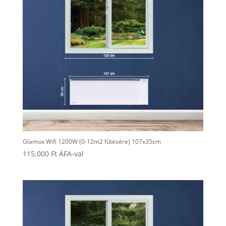
Glamox Wifi 1200W (0-12m2 fűtésére) 107x35cm
115.000
Ft
ÁFA-val