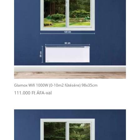
Glamox Wifi 1000W (0-10m2 fűtésére) 98x35cm
111.000
Ft
ÁFA-val