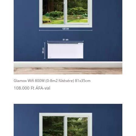
Glamox Wifi 800W (0-8m2 fűtésére) 81x35cm
108.000
Ft
ÁFA-val