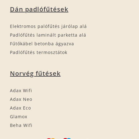
Dán padlófűtések
Elektromos palófűtés járólap alá
Padlófűtés laminált parketta alá
Fűtőkábel betonba ágyazva
Padlófűtés termosztátok
Norvég fűtések
Adax Wifi
Adax Neo
Adax Eco
Glamox
Beha Wifi