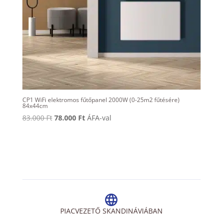
CP1 WiFi elektromos fűtőpanel 2000W (0-25m2 fűtésére)
84x44cm
Original
Current
83.000
Ft
78.000
Ft
ÁFA-val
price
price
was:
is:
83.000 Ft.
78.000 Ft.
PIACVEZETŐ SKANDINÁVIÁBAN