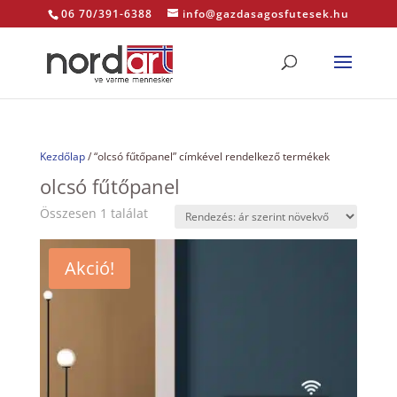
06 70/391-6388
info@gazdasagosfutesek.hu
Kezdőlap
/ “olcsó fűtőpanel” címkével rendelkező termékek
olcsó fűtőpanel
Összesen 1 találat
Akció!