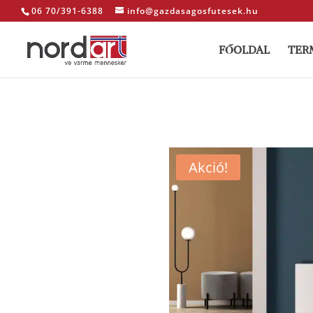
06 70/391-6388
info@gazdasagosfutesek.hu
FŐOLDAL
TER
Akció!