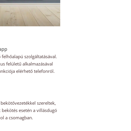
 app
ő felhőalapú szolgáltatásával.
us felületű alkalmazásával
nkciója elérhető telefonról.
 bekötővezetékkel szereltek,
x bekötés esetén a villásdugó
nzol a csomagban.