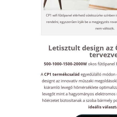
CP1 wifi fűtőpanel elérhető sötétszürke színben 
rendelni, egyszerűen írják be a megjegyzés rova
nem változik.
Letisztult design az
tervezve
500-1000-1500-2000W
okos fűtőpanel b
A
CP1 termékcsalád
egyedülálló módon ö
designt az innovatív műszaki megoldásokka
kiáramló levegő hőmérséklete optimalizál
levegőt mint a hagyományos elektromos r
hőérzetet biztosítanak a szoba bármely p
ideális választ