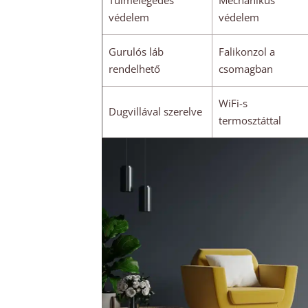
Túlmelegedés
Mechanikus
védelem
védelem
Gurulós láb
Falikonzol a
rendelhető
csomagban
WiFi-s
Dugvillával szerelve
termosztáttal