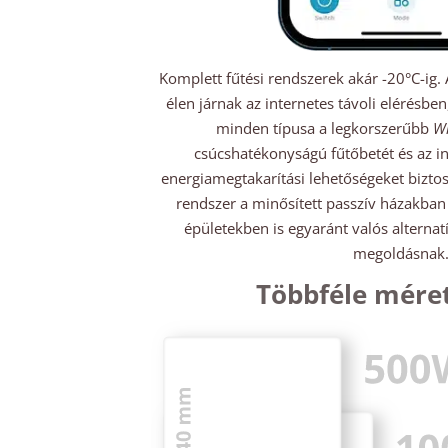
Komplett fűtési rendszerek akár -20°C-ig.
élen járnak az internetes távoli elérésbe
minden típusa a legkorszerűbb
Wi
csúcshatékonyságú fűtőbetét és az in
energiamegtakarítási lehetőségeket biztos
rendszer a minősített passzív házakban
épületekben is egyaránt valós alternat
megoldásnak
Többféle méret