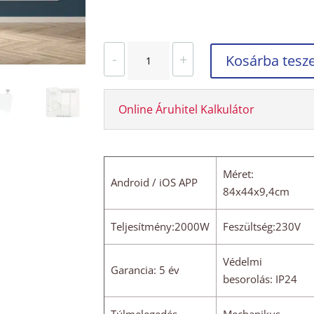
A TERMÉK KÉSZLETEN
CP1
-
+
Kosárba tes
WiFi
elektromos
fűtőpanel
Online Áruhitel Kalkulátor
2000W
(0-
25m2
fűtésére)
Méret:
Android / iOS APP
84x44cm
84x44x9,4cm
mennyiség
Teljesítmény:2000W
Feszültség:230V
Védelmi
Garancia: 5 év
besorolás: IP24