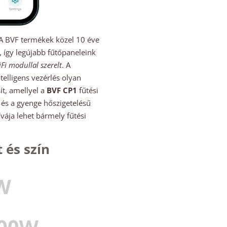
 A BVF termékek közel 10 éve
n, így legújabb fűtőpaneleink
Fi modullal szerelt
. A
telligens vezérlés olyan
ít, amellyel a
BVF CP1
fűtési
 és a gyenge hőszigetelésű
ívája lehet bármely fűtési
.
 és szín