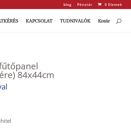
blog
Pénztár
0 Elemek
ATKÉRÉS
KAPCSOLAT
TUDNIVALÓK
Kosár
fűtőpanel
ére) 84x44cm
nt
val
0 Ft.
hitel