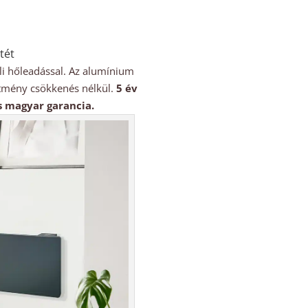
tét
li hőleadással. Az alumínium
sítmény csökkenés nélkül.
5 év
os magyar garancia.