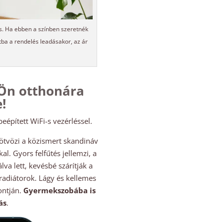
is. Ha ebben a színben szeretnék
tba a rendelés leadásakor, az ár
 Ön otthonára
!
eépített WiFi-s vezérléssel.
tvözi a közismert skandináv
l. Gyors felfűtés jellemzi, a
va lett, kevésbé szárítják a
adiátorok. Lágy és kellemes
ontján.
Gyermekszobába is
ás
.