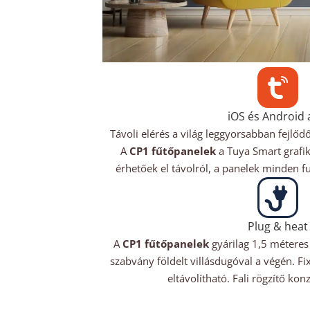
iOS és Android
Távoli elérés a világ leggyorsabban fejlőd
A
CP1 fűtőpanelek
a Tuya Smart grafik
érhetőek el távolról, a panelek minden fu
Plug & heat
A
CP1 fűtőpanelek
gyárilag 1,5 méteres
szabvány földelt villásdugóval a végén. Fi
eltávolítható. Fali rögzítő ko