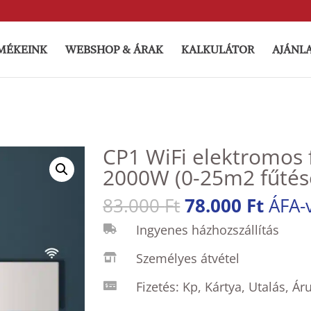
MÉKEINK
WEBSHOP & ÁRAK
KALKULÁTOR
AJÁNL
CP1 WiFi elektromos 
2000W (0-25m2 fűtés
Original
Curre
83.000
Ft
78.000
Ft
ÁFA-
price
price
Ingyenes házhozszállítás

was:
is:
83.000 Ft.
78.00
Személyes átvétel

Fizetés: Kp, Kártya, Utalás, Áru
