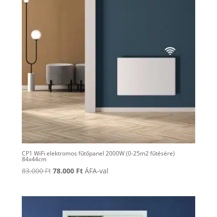
CP1 WiFi elektromos fűtőpanel 2000W (0-25m2 fűtésére)
84x44cm
Original
Current
83.000
Ft
78.000
Ft
ÁFA-val
price
price
was:
is:
83.000 Ft.
78.000 Ft.