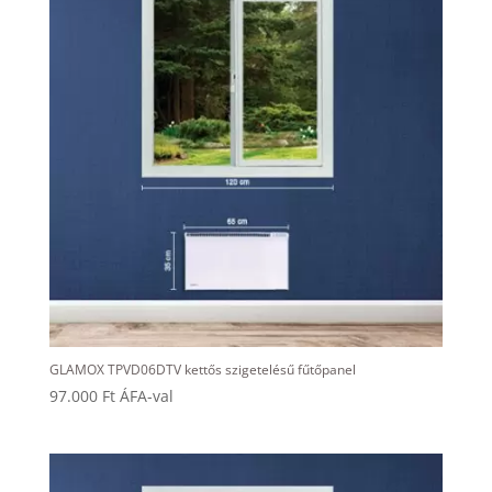
GLAMOX TPVD06DTV kettős szigetelésű fűtőpanel
97.000
Ft
ÁFA-val