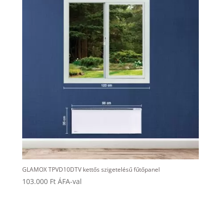
GLAMOX TPVD10DTV kettős szigetelésű fűtőpanel
103.000
Ft
ÁFA-val