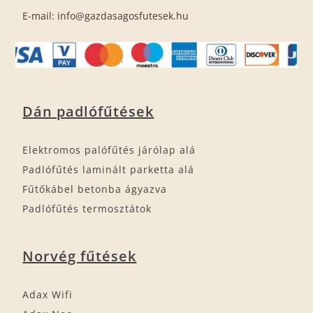
E-mail: info@gazdasagosfutesek.hu
Dán padlófűtések
Elektromos palófűtés járólap alá
Padlófűtés laminált parketta alá
Fűtőkábel betonba ágyazva
Padlófűtés termosztátok
Norvég fűtések
Adax Wifi