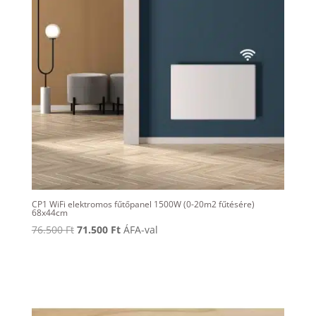
CP1 WiFi elektromos fűtőpanel 1500W (0-20m2 fűtésére)
68x44cm
Original
Current
76.500
Ft
71.500
Ft
ÁFA-val
price
price
was:
is:
76.500 Ft.
71.500 Ft.