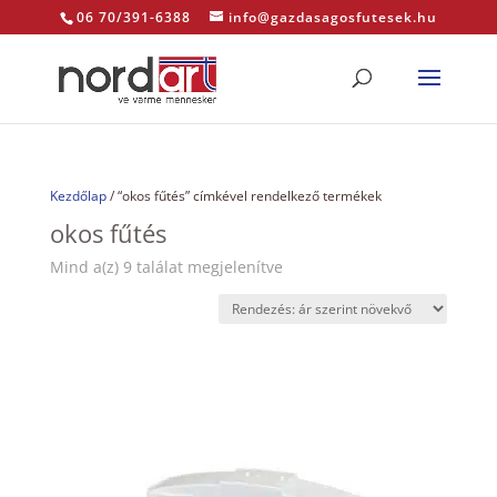
06 70/391-6388
info@gazdasagosfutesek.hu
Kezdőlap
/ “okos fűtés” címkével rendelkező termékek
okos fűtés
Sorted
Mind a(z) 9 találat megjelenítve
by
price:
low
to
high