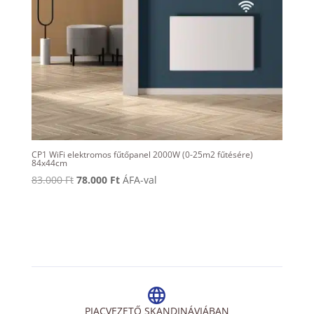
CP1 WiFi elektromos fűtőpanel 2000W (0-25m2 fűtésére)
84x44cm
Original
Current
83.000
Ft
78.000
Ft
ÁFA-val
price
price
was:
is:
83.000 Ft.
78.000 Ft.
PIACVEZETŐ SKANDINÁVIÁBAN