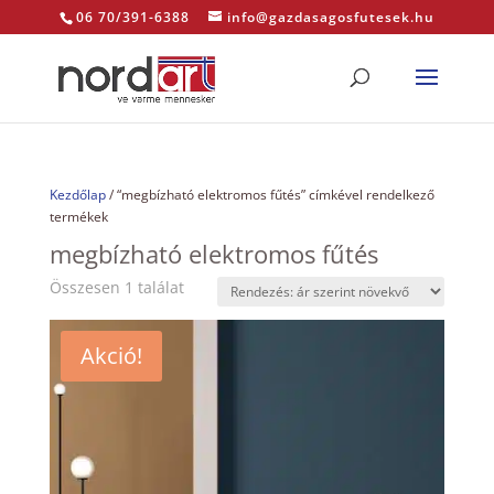
06 70/391-6388
info@gazdasagosfutesek.hu
Kezdőlap
/ “megbízható elektromos fűtés” címkével rendelkező
termékek
megbízható elektromos fűtés
Összesen 1 találat
Akció!