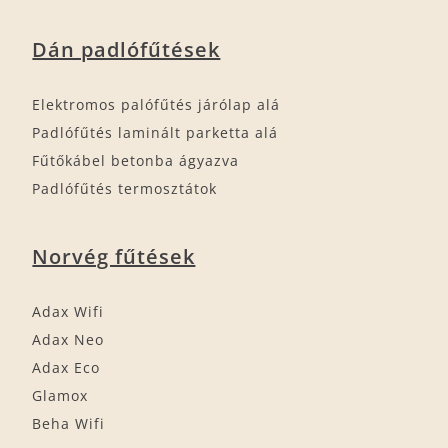
Dán padlófűtések
Elektromos palófűtés járólap alá
Padlófűtés laminált parketta alá
Fűtőkábel betonba ágyazva
Padlófűtés termosztátok
Norvég fűtések
Adax Wifi
Adax Neo
Adax Eco
Glamox
Beha Wifi