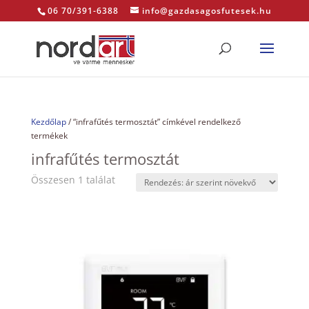
06 70/391-6388
info@gazdasagosfutesek.hu
Kezdőlap
/ “infrafűtés termosztát” címkével rendelkező
termékek
infrafűtés termosztát
Összesen 1 találat