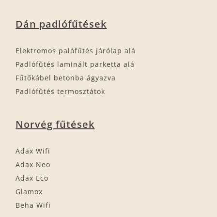
Dán padlófűtések
Elektromos palófűtés járólap alá
Padlófűtés laminált parketta alá
Fűtőkábel betonba ágyazva
Padlófűtés termosztátok
Norvég fűtések
Adax Wifi
Adax Neo
Adax Eco
Glamox
Beha Wifi