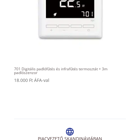
701 Digitális padlófűtés és infrafűtés termosztát + 3m
padlószenzor
18.000
Ft
ÁFA-val
PIACVEZETŐ SKANDINÁVIÁBAN