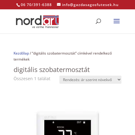
06 70/391-6388
info@gazdasagosfutesek.hu
Kezdőlap
/ “digitális szobatermosztát” címkével rendelkező
termékek
digitális szobatermosztát
Összesen 1 találat