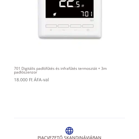
701 Digitális padlófűtés és infrafűtés termosztát + 3m
padlószenzor
18.000
Ft
ÁFA-val
PIACVEZETŐ SKANDINÁVIÁBAN