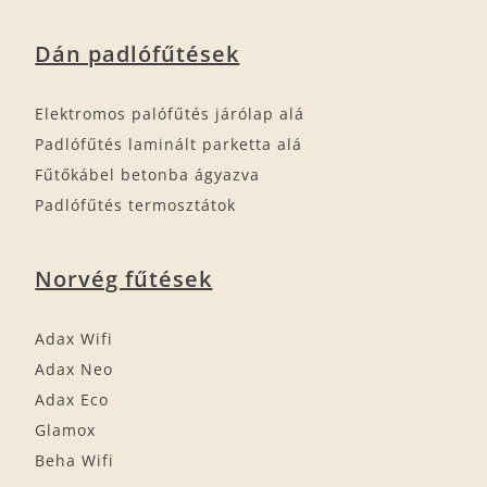
Dán padlófűtések
Elektromos palófűtés járólap alá
Padlófűtés laminált parketta alá
Fűtőkábel betonba ágyazva
Padlófűtés termosztátok
Norvég fűtések
Adax Wifi
Adax Neo
Adax Eco
Glamox
Beha Wifi