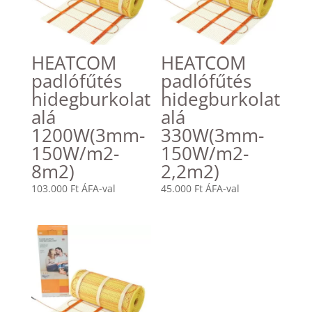
HEATCOM
HEATCOM
padlófűtés
padlófűtés
hidegburkolat
hidegburkolat
alá
alá
1200W(3mm-
330W(3mm-
150W/m2-
150W/m2-
8m2)
2,2m2)
103.000
Ft
ÁFA-val
45.000
Ft
ÁFA-val