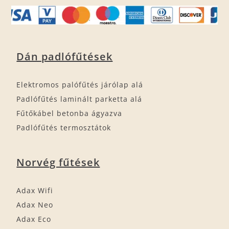
Dán padlófűtések
Elektromos palófűtés járólap alá
Padlófűtés laminált parketta alá
Fűtőkábel betonba ágyazva
Padlófűtés termosztátok
Norvég fűtések
Adax Wifi
Adax Neo
Adax Eco