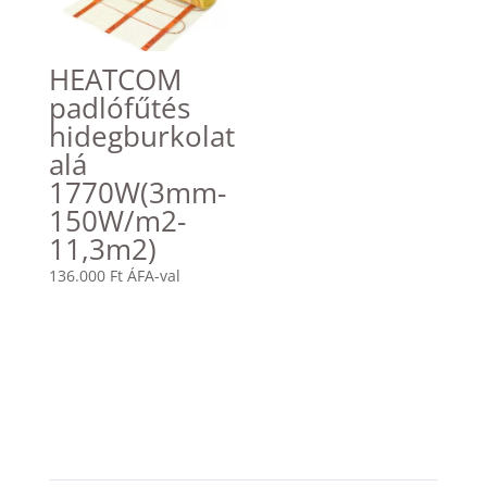
HEATCOM
padlófűtés
hidegburkolat
alá
1770W(3mm-
150W/m2-
11,3m2)
136.000
Ft
ÁFA-val