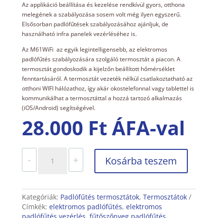
Az applikáció beállítása és kezelése rendkívül gyors, otthona
melegének a szabályozása sosem volt még ilyen egyszerű.
Elsősorban padlófűtések szabályozásához ajánljuk, de
használható infra panelek vezérléséhez is.
Az M61WiFi az egyik legintelligensebb, az elektromos
padlófűtés szabályozására szolgáló termosztát a piacon. A
termosztát gondoskodik a kijelzőn beállított hőmérséklet
fenntartásáról. A termosztát vezeték nélkül csatlakoztatható az
otthoni WIFI hálózathoz, így akár okostelefonnal vagy tablettel is
kommunikálhat a termosztáttal a hozzá tartozó alkalmazás
(iOS/Android) segítségével.
28.000
Ft
ÁFA-val
M61
-
+
Kosárba teszem
Wifi
padlófűtés
és
infrafűtés
Kategóriák:
Padlófűtés termosztátok
,
Termosztátok
termosztát
Címkék:
elektromos padlófűtés
,
elektromos
mennyiség
padlófűtés vezérlés
,
fűtőszőnyeg padlófűtés
,