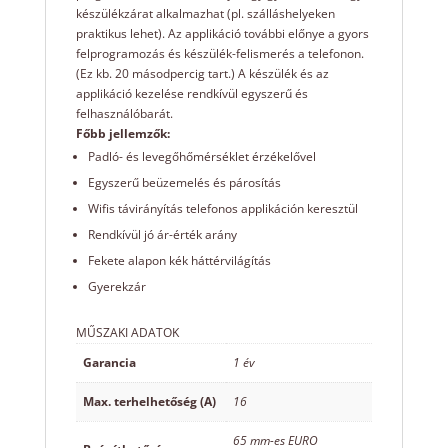
készülékzárat alkalmazhat (pl. szálláshelyeken
praktikus lehet). Az applikáció további előnye a gyors
felprogramozás és készülék-felismerés a telefonon.
(Ez kb. 20 másodpercig tart.) A készülék és az
applikáció kezelése rendkívül egyszerű és
felhasználóbarát.
Főbb jellemzők:
Padló- és levegőhőmérséklet érzékelővel
Egyszerű beüzemelés és párosítás
Wifis távirányítás telefonos applikáción keresztül
Rendkívül jó ár-érték arány
Fekete alapon kék háttérvilágítás
Gyerekzár
MŰSZAKI ADATOK
Garancia
1 év
Max. terhelhetőség (A)
16
65 mm-es EURO