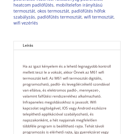
heatcom padlófűtés
,
mobiltelefon irányítású
termosztát
,
okos termosztát
,
padlófűtés hőfok
szabályzás
,
padlófűtés termosztát
,
wifi termosztát
,
wifi vezérlés
Leírás
Ha az igazi kényelem és a lehető legnagyobb kontroll
mellett teszi le a voksát, akkor Önnek az M61 wifi
termosztát kell. Az M61 wifi termosztát digitális,
programozható, padló- és levegőérzékelő szondával
van ellátva, és elektromos padló-, mennyezet-,
valamint falfűtési rendszerekhez alkalmazható.
Infrapaneles megoldásokhoz is javasolt. Wifi
kapcsolat segítségével, IOS vagy Android eszközre
telepíthető applikációval szabályozható, és
napszakonként, a hét napjainak megfelelően
többféle program is beállítható rajta. Tehát távoli
programozás is elérhető rajta, így gyerekzárat vagy