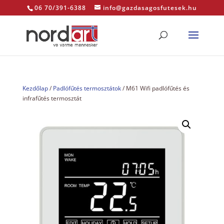
06 70/391-6388
info@gazdasagosfutesek.hu
Kezdőlap
/
Padlófűtés termosztátok
/ M61 Wifi padlófűtés és
infrafűtés termosztát