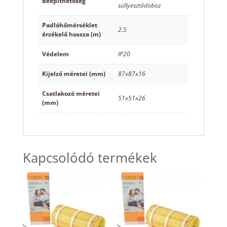
Beépíthetőség
süllyesztődoboz
Padlóhőmérséklet
2.5
érzékelő hossza (m)
Védelem
IP20
Kijelző méretei (mm)
87x87x16
Csatlakozó méretei
51x51x26
(mm)
Kapcsolódó termékek