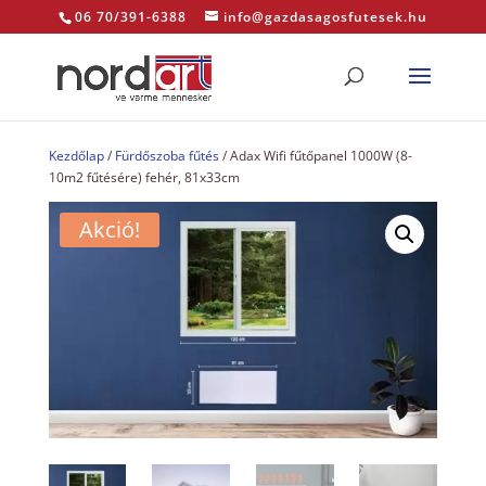
06 70/391-6388
info@gazdasagosfutesek.hu
Kezdőlap
/
Fürdőszoba fűtés
/ Adax Wifi fűtőpanel 1000W (8-
10m2 fűtésére) fehér, 81x33cm
Akció!