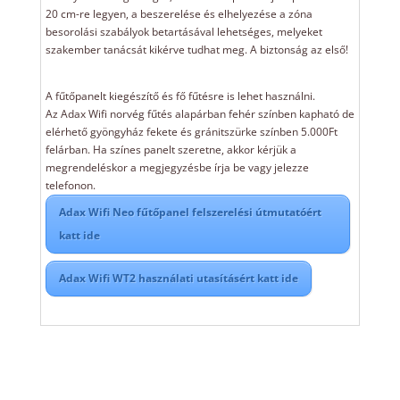
20 cm-re legyen, a beszerelése és elhelyezése a zóna
besorolási szabályok betartásával lehetséges, melyeket
szakember tanácsát kikérve tudhat meg. A biztonság az első!
A fűtőpanelt kiegészítő és fő fűtésre is lehet használni.
Az Adax Wifi norvég fűtés alapárban fehér színben kapható de
elérhető gyöngyház fekete és gránitszürke színben 5.000Ft
felárban. Ha színes panelt szeretne, akkor kérjük a
megrendeléskor a megjegyzésbe írja be vagy jelezze
telefonon.
Adax Wifi Neo fűtőpanel felszerelési útmutatóért
katt ide
Adax Wifi WT2 használati utasításért katt ide