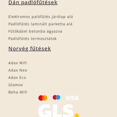
Dán padlófűtések
Elektromos palófűtés járólap alá
Padlófűtés laminált parketta alá
Fűtőkábel betonba ágyazva
Padlófűtés termosztátok
Norvég fűtések
Adax Wifi
Adax Neo
Adax Eco
Glamox
Beha Wifi