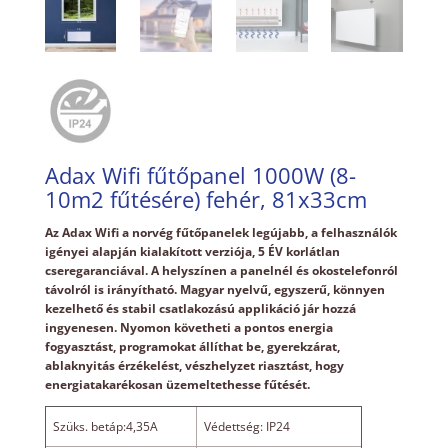
Adax Wifi fűtőpanel 1000W (8-
10m2 fűtésére) fehér, 81x33cm
Az Adax Wifi a norvég fűtőpanelek legújabb, a felhasználók
igényei alapján kialakított verziója, 5 ÉV korlátlan
cseregaranciával. A helyszínen a panelnél és okostelefonról
távolról is irányítható. Magyar nyelvű, egyszerű, könnyen
kezelhető és stabil csatlakozású applikáció jár hozzá
ingyenesen. Nyomon követheti a pontos energia
fogyasztást, programokat állíthat be, gyerekzárat,
ablaknyitás érzékelést, vészhelyzet riasztást, hogy
energiatakarékosan üzemeltethesse fűtését.
Szüks. betáp:4,35A
Védettség: IP24