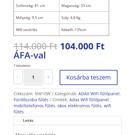
Szélesség: 81 cm
Magasság: 33 cm
Mélység: 9,5 cm
Súly: 4,8 Kg
Wifi vezérlés
Kábelh.:135cm
Original
Curren
114.000
Ft
104.000
Ft
price
price
ÁFA-val
was:
is:
7 készleten
114.000 Ft.
104.000
Adax
-
+
Kosárba teszem
Wifi
fűtőpanel
1000W
Cikkszám:
NW10W
Kategóriák:
ADAX WIFI fűtőpanel
,
(8-
Fürdőszoba fűtés
Címkék:
Adax Wifi fűtőpanel
,
10m2
mobiltelefonos fűtés
,
okos elektromos fűtés
,
wifi
fűtésére)
fűtés
fehér,
81x33cm
Leírás
mennyiség