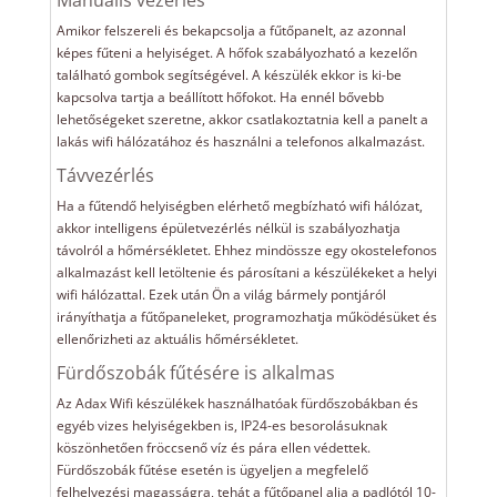
Manuális vezérlés
Amikor felszereli és bekapcsolja a fűtőpanelt, az azonnal
képes fűteni a helyiséget. A hőfok szabályozható a kezelőn
található gombok segítségével. A készülék ekkor is ki-be
kapcsolva tartja a beállított hőfokot. Ha ennél bővebb
lehetőségeket szeretne, akkor csatlakoztatnia kell a panelt a
lakás wifi hálózatához és használni a telefonos alkalmazást.
Távvezérlés
Ha a fűtendő helyiségben elérhető megbízható wifi hálózat,
akkor intelligens épületvezérlés nélkül is szabályozhatja
távolról a hőmérsékletet. Ehhez mindössze egy okostelefonos
alkalmazást kell letöltenie és párosítani a készülékeket a helyi
wifi hálózattal. Ezek után Ön a világ bármely pontjáról
irányíthatja a fűtőpaneleket, programozhatja működésüket és
ellenőrizheti az aktuális hőmérsékletet.
Fürdőszobák fűtésére is alkalmas
Az Adax Wifi készülékek használhatóak fürdőszobákban és
egyéb vizes helyiségekben is, IP24-es besorolásuknak
köszönhetően fröccsenő víz és pára ellen védettek.
Fürdőszobák fűtése esetén is ügyeljen a megfelelő
felhelyezési magasságra, tehát a fűtőpanel alja a padlótól 10-