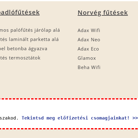
adlófűtések
Norvég fűtések
mos palófűtés járólap alá
Adax Wifi
tés laminált parketta alá
Adax Neo
bel betonba ágyazva
Adax Eco
tés termosztátok
Glamox
Beha Wifi
őszakod.
Tekintsd meg előfizetési csomagjainkat! >