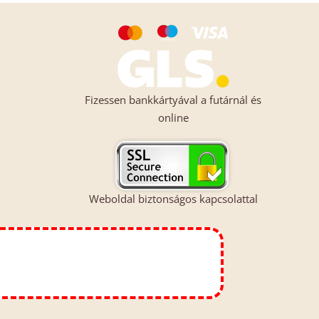
Fizessen bankkártyával a futárnál és
online
Weboldal biztonságos kapcsolattal
>