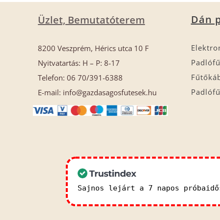
Dán p
Üzlet, Bemutatóterem
Elektro
8200 Veszprém, Hérics utca 10 F
Padlófű
Nyitvatartás: H – P: 8-17
Fűtőká
Telefon: 06 70/391-6388
Padlófű
E-mail: info@gazdasagosfutesek.hu
Sajnos lejárt a 7 napos próbaid