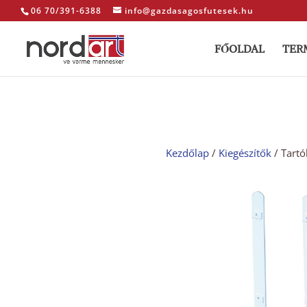
06 70/391-6388
info@gazdasagosfutesek.hu
FŐOLDAL
TER
Kezdőlap
/
Kiegészítők
/ Tartó