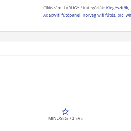
(
Cikkszám:
LÁBUGY
Kategóriák:
Kiegészítők
,
az
AdaxWifi fűtőpanel
,
norvég wifi fűtés
,
pici wi
oldalfali
konzolt
a
fűtőpanel
alapban
tartalmazza)
mennyiség
MINŐSÉG 70 ÉVE