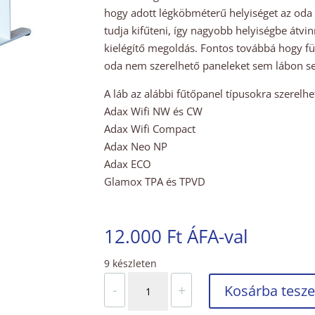
hogy adott légköbméterű helyiséget az oda 
tudja kifűteni, így nagyobb helyiségbe átvi
kielégítő megoldás. Fontos továbbá hogy fü
oda nem szerelhető paneleket sem lábon se
A láb az alábbi fűtőpanel típusokra szerelhe
Adax Wifi NW és CW
Adax Wifi Compact
Adax Neo NP
Adax ECO
Glamox TPA és TPVD
12.000
Ft
ÁFA-val
9 készleten
Tartóláb
-
+
Kosárba tesz
Norvég
fűtőpanelekhez