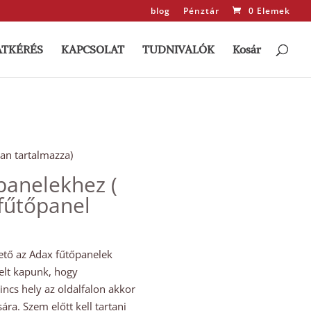
blog
Pénztár
0 Elemek
ATKÉRÉS
KAPCSOLAT
TUDNIVALÓK
Kosár
ban tartalmazza)
panelekhez (
 fűtőpanel
hető az Adax fűtőpanelek
elt kapunk, hogy
ncs hely az oldalfalon akkor
ra. Szem előtt kell tartani