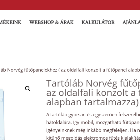
MÉKEINK
WEBSHOP & ÁRAK
KALKULÁTOR
AJÁNL
láb Norvég fűtőpanelekhez ( az oldalfali konzolt a fűtőpanel alap
Tartóláb Norvég fűtő
az oldalfali konzolt a
alapban tartalmazza)
A tartóláb gyorsan és egyszerűen felszerel
hátoldalára. Így mobil, mozgatható fűtőpan
igényeinknek még inkább megfeleljen. Ha ni
kitűnő megoldás elektromos fűtés kialakításá