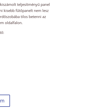
kiszámolt teljesítményű panel
nni kisebb fűtőpanelt nem lesz
rdőszobába tilos betenni az
m oldalfalon.
tő:
em