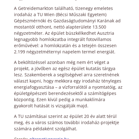
A Getreidemarkton található, tizenegy emeletes
irodaház a TU Wien (Bécsi Műszaki Egyetem)
Gépészmérnöki és Gazdaságtudományi Karának ad
mostantól otthont, nettó alapterülete 13.500
négyzetméter. Az épület büszkélkedhet Ausztria
legnagyobb homlokzatba integrált fotovillamos
erőművével: a homlokzatán és a tetején összesen
2.199 négyzetméternyi napelem termel energiát.
A beköltözéssel azonban még nem ért véget a
projekt, a jövőben az egész épület kutatás tárgya
lesz. Szakemberek a segítségével arra szeretnének
választ kapni, hogy mekkora egy irodaház tényleges
energiafogyasztása – a vízforralótól a nyomtatóig, az
épületgépészeti berendezésektől a számítógépes
központig. Ezen kívül pedig a munkaklímára
gyakorolt hatását is vizsgálják majd.
A TU számításai szerint az épület 20 év alatt térül
meg, és a város számos további irodaház-projektje
számára példaként szolgálhat.