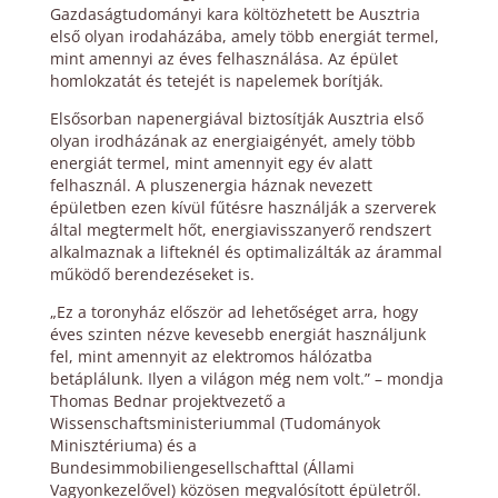
Gazdaságtudományi kara költözhetett be Ausztria
első olyan irodaházába, amely több energiát termel,
mint amennyi az éves felhasználása. Az épület
homlokzatát és tetejét is napelemek borítják.
Elsősorban napenergiával biztosítják Ausztria első
olyan irodházának az energiaigényét, amely több
energiát termel, mint amennyit egy év alatt
felhasznál. A pluszenergia háznak nevezett
épületben ezen kívül fűtésre használják a szerverek
által megtermelt hőt, energiavisszanyerő rendszert
alkalmaznak a lifteknél és optimalizálták az árammal
működő berendezéseket is.
„Ez a toronyház először ad lehetőséget arra, hogy
éves szinten nézve kevesebb energiát használjunk
fel, mint amennyit az elektromos hálózatba
betáplálunk. Ilyen a világon még nem volt.” – mondja
Thomas Bednar projektvezető a
Wissenschaftsministeriummal (Tudományok
Minisztériuma) és a
Bundesimmobiliengesellschafttal (Állami
Vagyonkezelővel) közösen megvalósított épületről.