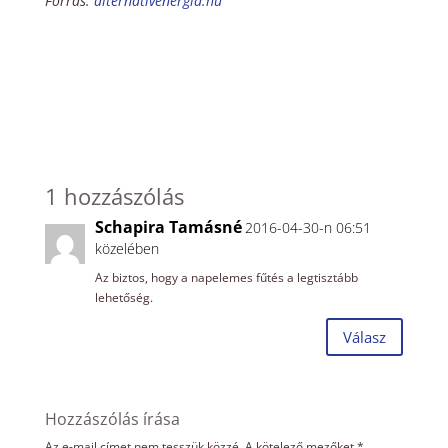
Forrás:
alternativenergia.hu
1 hozzászólás
Schapira Tamásné
2016-04-30-n 06:51
közelében
Az biztos, hogy a napelemes fűtés a legtisztább
lehetőség.
Válasz
Hozzászólás írása
Az e-mail címet nem tesszük közzé.
A kötelező mezőket
*