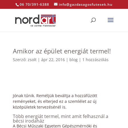
06 70/391-6388
info@gazdasagosfutesek.hu
Amikor az épület energiát termel!
Szerző:
zsolt
|
ápr 22, 2016
|
blog
|
1 hozzászólás
Jónak tűnik. Reméljük beváltja a hozzáfűzött
reményeket, és elterjed ez a szemlélet az új
középületek tervezésénél is.
Több energiát termel, mint amit felhasznál a
bécsi irodaház
A Bécsi Műszaki Egyetem Gépészmérnöki és