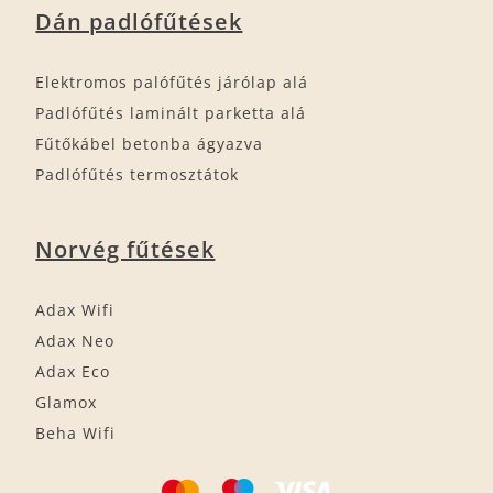
Dán padlófűtések
Elektromos palófűtés járólap alá
Padlófűtés laminált parketta alá
Fűtőkábel betonba ágyazva
Padlófűtés termosztátok
Norvég fűtések
Adax Wifi
Adax Neo
Adax Eco
Glamox
Beha Wifi