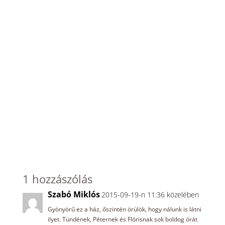
1 hozzászólás
Szabó Miklós
2015-09-19-n 11:36 közelében
Gyönyörű ez a ház, őszintén örülök, hogy nálunk is látni
ilyet. Tündének, Péternek és Flórisnak sok boldog órát