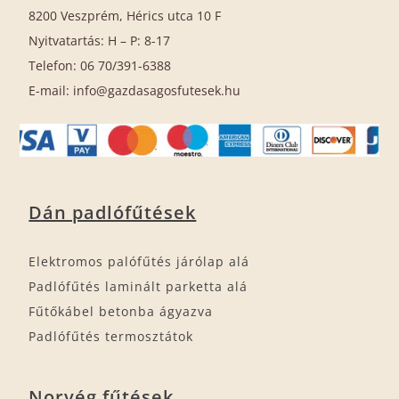
8200 Veszprém, Hérics utca 10 F
Nyitvatartás: H – P: 8-17
Telefon: 06 70/391-6388
E-mail: info@gazdasagosfutesek.hu
Dán padlófűtések
Elektromos palófűtés járólap alá
Padlófűtés laminált parketta alá
Fűtőkábel betonba ágyazva
Padlófűtés termosztátok
Norvég fűtések