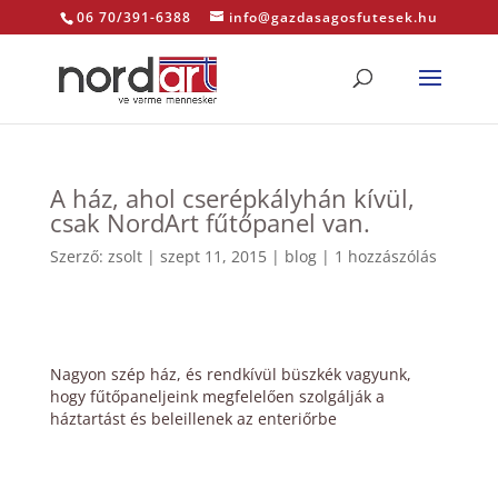
06 70/391-6388
info@gazdasagosfutesek.hu
A ház, ahol cserépkályhán kívül,
csak NordArt fűtőpanel van.
Szerző:
zsolt
|
szept 11, 2015
|
blog
|
1 hozzászólás
Nagyon szép ház, és rendkívül büszkék vagyunk,
hogy fűtőpaneljeink megfelelően szolgálják a
háztartást és beleillenek az enteriőrbe