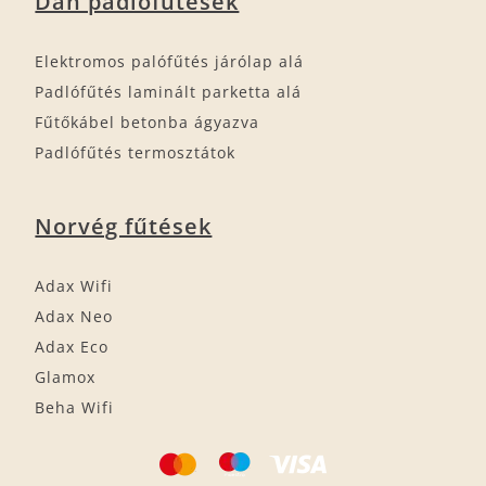
Dán padlófűtések
Elektromos palófűtés járólap alá
Padlófűtés laminált parketta alá
Fűtőkábel betonba ágyazva
Padlófűtés termosztátok
Norvég fűtések
Adax Wifi
Adax Neo
Adax Eco
Glamox
Beha Wifi