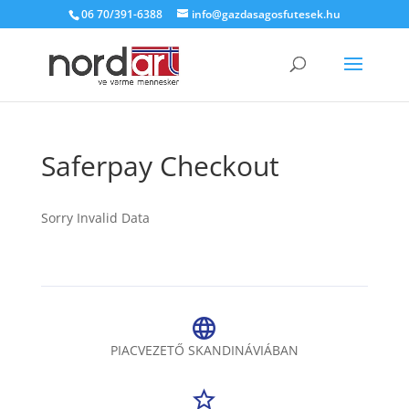
06 70/391-6388
info@gazdasagosfutesek.hu
Saferpay Checkout
Sorry Invalid Data
PIACVEZETŐ SKANDINÁVIÁBAN