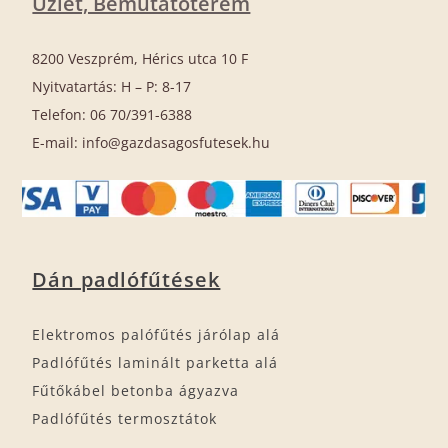
Üzlet, Bemutatóterem
8200 Veszprém, Hérics utca 10 F
Nyitvatartás: H – P: 8-17
Telefon: 06 70/391-6388
E-mail: info@gazdasagosfutesek.hu
Dán padlófűtések
Elektromos palófűtés járólap alá
Padlófűtés laminált parketta alá
Fűtőkábel betonba ágyazva
Padlófűtés termosztátok