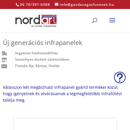
06 70/391-6388
info@gazdasagosfutesek.hu
Új generációs infrapanelek
Ingyenes házhozszállítás

Személyes átvétel üzletünkben

Fizetés: Kp, Kártya, Utalás

t
Válasszon két megbízható infrapanel gyártó termékei közül,
hogy igényeinek és elvárásainak a legmegfelelőbb infrafűtést
találja meg.