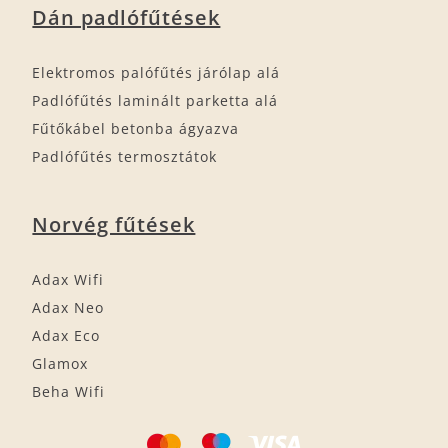
Dán padlófűtések
Elektromos palófűtés járólap alá
Padlófűtés laminált parketta alá
Fűtőkábel betonba ágyazva
Padlófűtés termosztátok
Norvég fűtések
Adax Wifi
Adax Neo
Adax Eco
Glamox
Beha Wifi