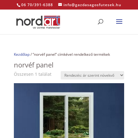
06 70/391-6388
info@gazdasagosfutesek.hu
Kezdőlap
/ “norvéf panel” címkével rendelkező termékek
norvéf panel
Összesen 1 találat