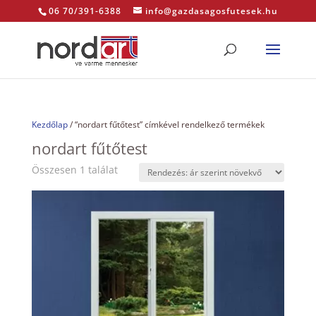
06 70/391-6388
info@gazdasagosfutesek.hu
Kezdőlap
/ “nordart fűtőtest” címkével rendelkező termékek
nordart fűtőtest
Összesen 1 találat