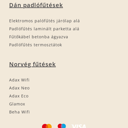
Dán padlófűtések
Elektromos palófűtés járólap alá
Padlófűtés laminált parketta alá
Fűtőkábel betonba ágyazva
Padlófűtés termosztátok
Norvég fűtések
Adax Wifi
Adax Neo
Adax Eco
Glamox
Beha Wifi