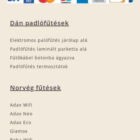
Dán padlófűtések
Elektromos palófűtés járólap alá
Padlófűtés laminált parketta alá
Fűtőkábel betonba ágyazva
Padlófűtés termosztátok
Norvég fűtések
Adax Wifi
Adax Neo
Adax Eco
Glamox
Beha Wifi