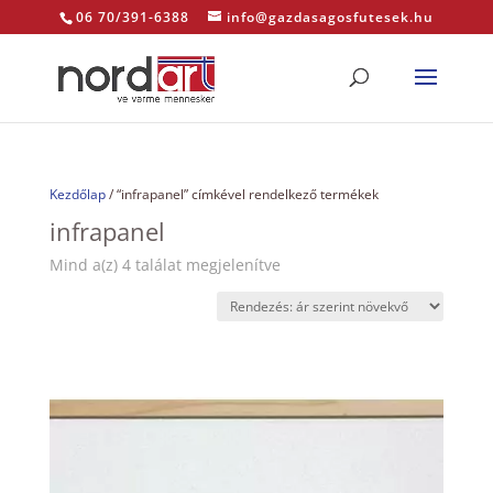
06 70/391-6388
info@gazdasagosfutesek.hu
Kezdőlap
/ “infrapanel” címkével rendelkező termékek
infrapanel
Sorted
Mind a(z) 4 találat megjelenítve
by
price:
low
to
high