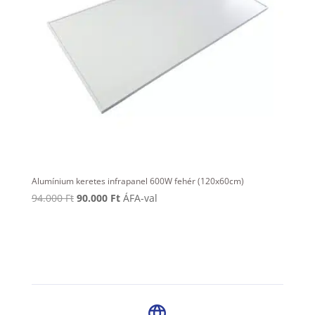
Alumínium keretes infrapanel 600W fehér (120x60cm)
Original
Current
94.000
Ft
90.000
Ft
ÁFA-val
price
price
was:
is:
94.000 Ft.
90.000 Ft.