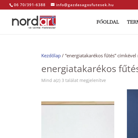
06 70/391-6388
info@gazdasagosfutesek.hu
FŐOLDAL
TER
Kezdőlap
/ “energiatakarékos fűtés” címkéve
energiatakarékos fűté
Sorted
Mind a(z) 3 találat megjelenítve
by
price:
low
to
high