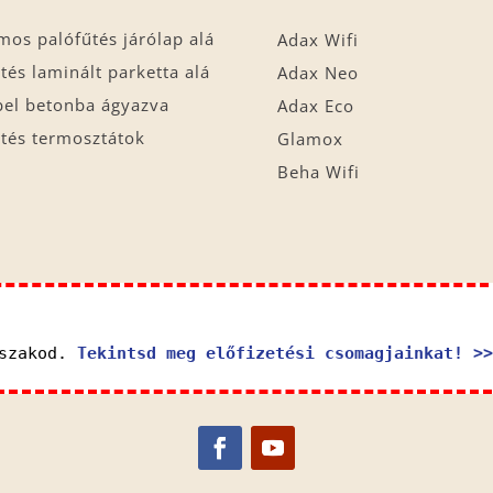
mos palófűtés járólap alá
Adax Wifi
tés laminált parketta alá
Adax Neo
bel betonba ágyazva
Adax Eco
tés termosztátok
Glamox
Beha Wifi
őszakod.
Tekintsd meg előfizetési csomagjainkat! >