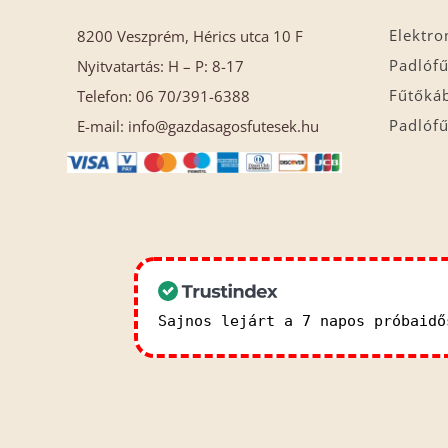
Elektro
8200 Veszprém, Hérics utca 10 F
Padlófű
Nyitvatartás: H – P: 8-17
Fűtőká
Telefon: 06 70/391-6388
Padlófű
E-mail: info@gazdasagosfutesek.hu
Sajnos lejárt a 7 napos próbaid