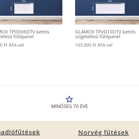
OX TPVD06DTV kettős
GLAMOX TPVD10DTV kettős
telésű fűtőpanel
szigetelésű fűtőpanel
00
Ft
ÁFA-val
103.000
Ft
ÁFA-val
MINŐSÉG 70 ÉVE
adlófűtések
Norvég fűtések