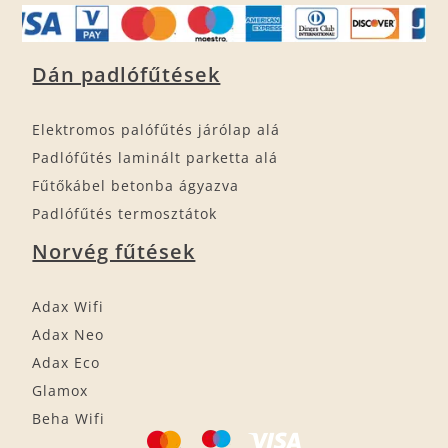
Dán padlófűtések
Elektromos palófűtés járólap alá
Padlófűtés laminált parketta alá
Fűtőkábel betonba ágyazva
Padlófűtés termosztátok
Norvég fűtések
Adax Wifi
Adax Neo
Adax Eco
Glamox
Beha Wifi