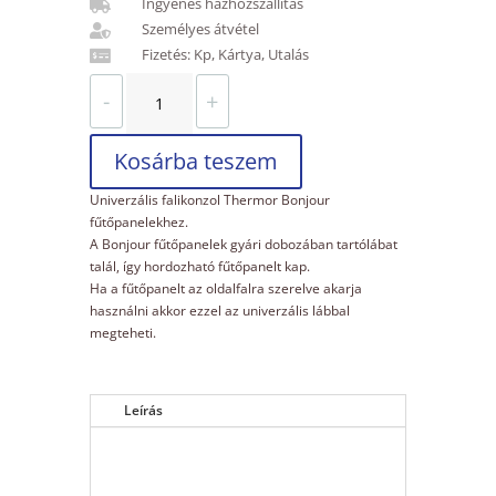
Ingyenes házhozszállítás

Személyes átvétel

Fizetés: Kp, Kártya, Utalás

Thermor
-
+
Bonjour
falikonzol
mennyiség
Kosárba teszem
Univerzális falikonzol Thermor Bonjour
fűtőpanelekhez.
A Bonjour fűtőpanelek gyári dobozában tartólábat
talál, így hordozható fűtőpanelt kap.
Ha a fűtőpanelt az oldalfalra szerelve akarja
használni akkor ezzel az univerzális lábbal
megteheti.
Leírás