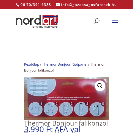
06 70/391-6388
info@gazdasagosfutesek.hu
Kezdőlap
/
Thermor Bonjour fűtőpanel
/ Thermor
Bonjour falikonzol
Thermor Bonjour falikonzol
3.990
Ft
ÁFA-val