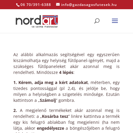
06 70/391-6388
info@gazdasagosfutesek.hu
Az alábbi alkalmazás segítségével egy egyszerűen
kiszámolhatja egy helyiség fűtőpanel-igényét, majd a
szükséges fűtőpaneleket akár azonnal meg is
rendelheti. Mindössze
4 lépés
:
1. Kérem, adja meg a kért adatokat
, méterben, egy
tizedes pontossággal (pl 2,4), és jelölje be, hogy
milyen a helyiségben a szigetelés minősége. Ezután
kattintson a „
Számolj
” gombra.
2.
A megjelenő termékeket akár azonnal meg is
rendelheti: a „
Kosárba tesz
” linkre kattintva a termék
egy kis felugró ablakban fog megjelenni (ha nem
látja, akkor
engedélyezze
a böngészőjében a felugró