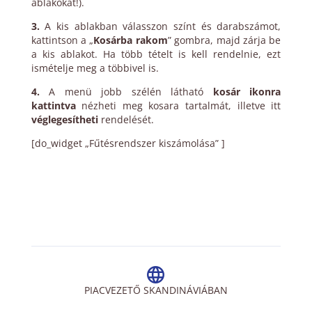
ablakokat!).
3.
A kis ablakban válasszon színt és darabszámot,
kattintson a „
Kosárba rakom
” gombra, majd zárja be
a kis ablakot. Ha több tételt is kell rendelnie, ezt
ismételje meg a többivel is.
4.
A menü jobb szélén látható
kosár ikonra
kattintva
nézheti meg kosara tartalmát, illetve itt
véglegesítheti
rendelését.
[do_widget „Fűtésrendszer kiszámolása” ]
PIACVEZETŐ SKANDINÁVIÁBAN