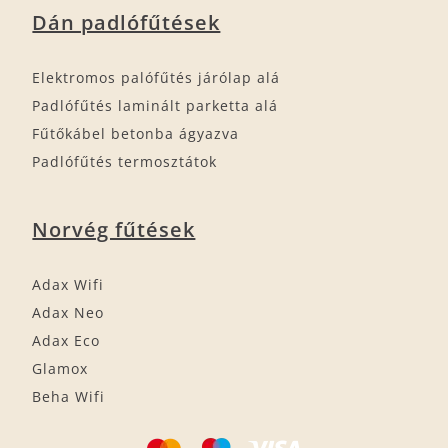
Dán padlófűtések
Elektromos palófűtés járólap alá
Padlófűtés laminált parketta alá
Fűtőkábel betonba ágyazva
Padlófűtés termosztátok
Norvég fűtések
Adax Wifi
Adax Neo
Adax Eco
Glamox
Beha Wifi