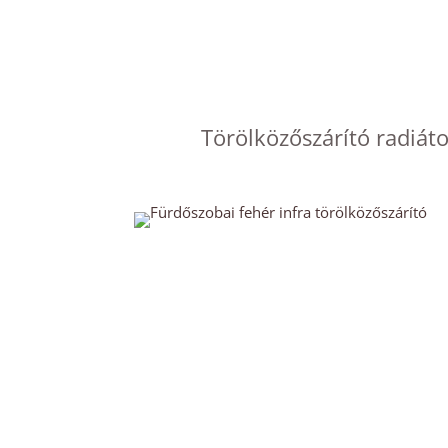
Törölközőszárító radiáto