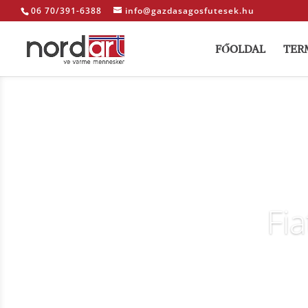
06 70/391-6388
info@gazdasagosfutesek.hu
FŐOLDAL
TER
Fia