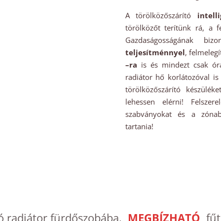
A törölközőszárító
intell
törölközőt terítünk rá, a 
Gazdaságosságának biz
teljesítménnyel
, felmeleg
–ra
is és mindezt csak órá
radiátor hő korlátozóval i
törölközőszárító készülék
lehessen elérni! Felsze
szabványokat és a zónabe
tartania!
tó radiátor fürdőszobába,
MEGBÍZHATÓ
fűt