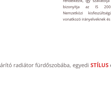
rendelkezik, így szavatolja
bizonyítja az IS 200 
Nemzetközi kisfeszültsé
vonatkozó irányelveknek és
árító radiátor fürdőszobába, egyedi
STÍLUS