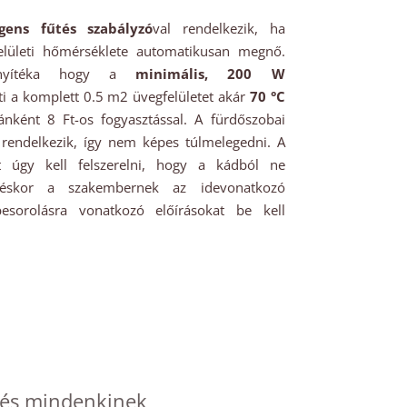
igens fűtés szabályzó
val rendelkezik, ha
felületi hőmérséklete automatikusan megnő.
onyítéka hogy a
minimális, 200 W
íti a komplett 0.5 m2 üvegfelületet akár
70 °C
nként 8 Ft-os fogyasztással. A fürdőszobai
s rendelkezik, így nem képes túlmelegedni. A
et úgy kell felszerelni, hogy a kádból ne
reléskor a szakembernek az idevonatkozó
sorolásra vonatkozó előírásokat be kell
és mindenkinek