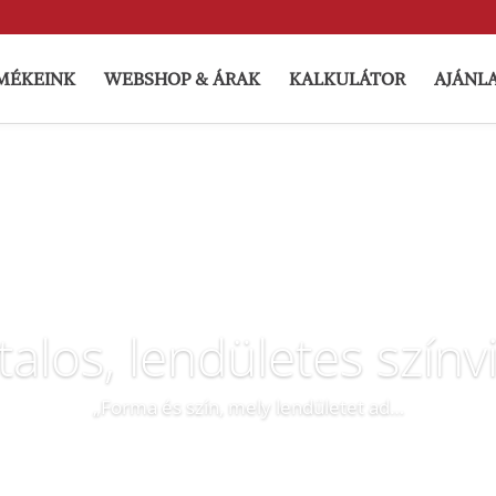
MÉKEINK
WEBSHOP & ÁRAK
KALKULÁTOR
AJÁNL
talos, lendületes színv
„Forma és szín, mely lendületet ad…