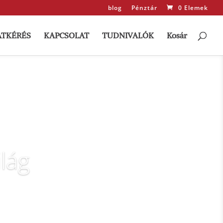
blog
Pénztár
0 Elemek
ATKÉRÉS
KAPCSOLAT
TUDNIVALÓK
Kosár
ilág