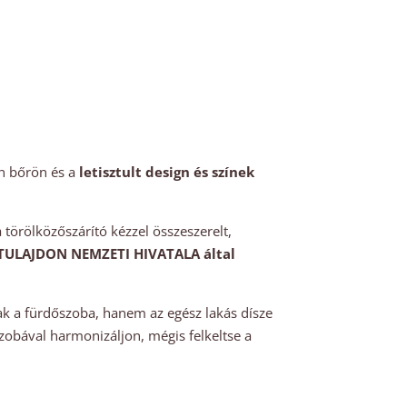
en bőrön és a
letisztult design és színek
törölközőszárító kézzel összeszerelt,
TULAJDON NEMZETI HIVATALA által
ak a fürdőszoba, hanem az egész lakás dísze
obával harmonizáljon, mégis felkeltse a