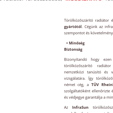
Törölközőszárító radiátor 
gyártótól
. Cégünk az infr
szempontot és követelményt
• Minőség
Biztonság
Bizonyítandó hogy eze
törölközőszárító radiát
nemzetközi tanúsító és v
vizsgálatára. Így törölköz
német cég, a
TÜV Rhein
szolgáltatóként ellenőrizte 
és védjegye garantálja a mi
Az
InfraSun
törölközős