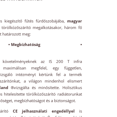
és kiegészítő fűtés fürdőszobájába,
magyar
a törölközőszárító megalkotásakor, három fő
 határozott meg:
 •
Megbízhatóság •
n követelményeknek az IS 200 T infra
or maximálisan megfelel, egy független,
izsgáló intézményt kértünk fel a termék
őszárítónkat, a világon mindenhol elismert
land
®vizsgálta és minősítette. Holisztikus
és hitelesítette törölközőszárító radiátorunkat
nőséget, megbízhatóságot és a biztonságot.
zárító
CE jelhasználati engedéllyel
is