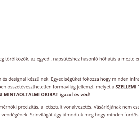
eleg törölközők, az egyedi, napsütéshez hasonló hőhatás a meztel
n és designal készülnek. Egyediségüket fokozza hogy minden infra 
ében összetéveszthetetlen formavilág jellemzi, melyet a
SZELLEMI 
I MINTAOLTALMI OKIRAT igazol és véd
!
érnöki precizitás, a letisztult vonalvezetés. Vásárlójának nem cs
 vendégének. Színvilágát úgy álmodtuk meg hogy minden fürdősz