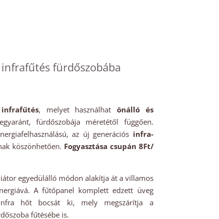
infrafűtés fürdőszobába
nfrafűtés
, melyet használhat
önálló és
gyaránt, fürdőszobája méretétől függően.
nergiafelhasználású, az új generációs
infra-
nak köszönhetően.
Fogyasztása csupán 8Ft/
diátor egyedülálló módon alakítja át a villamos
nergiává. A fűtőpanel komplett edzett üveg
 infra hőt bocsát ki, mely megszárítja a
rdőszoba fűtésébe is.