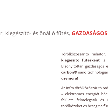
r, kiegészítő- és önálló fűtés,
GAZDASÁGOS
Törölközőszárító radiátor,
i
kiegészítő fűtésként
is e
Bizonyítottan gazdaságos e
carbon®
nano technológiá
üzemóra!
Az infra törölközőszárító ra
– elektromos energiát hőe
felülete felmelegszik és
törölközőket és besegít a fü