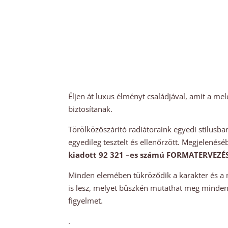
Éljen át luxus élményt családjával, amit a m
biztosítanak.
Törölközőszárító radiátoraink egyedi stílusba
egyedileg tesztelt és ellenőrzött. Megjelenés
kiadott 92 321 –es számú FORMATERVEZÉS
Minden elemében tükröződik a karakter és a m
is lesz, melyet büszkén mutathat meg minden
figyelmet.
.