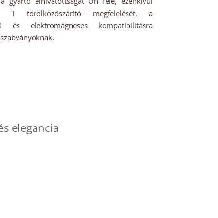
 a gyártó elhivatottságát Ön felé, ezenkívül
T törölközőszárító megfelelését, a
gű és elektromágneses kompatibilitásra
 szabványoknak.
és elegancia