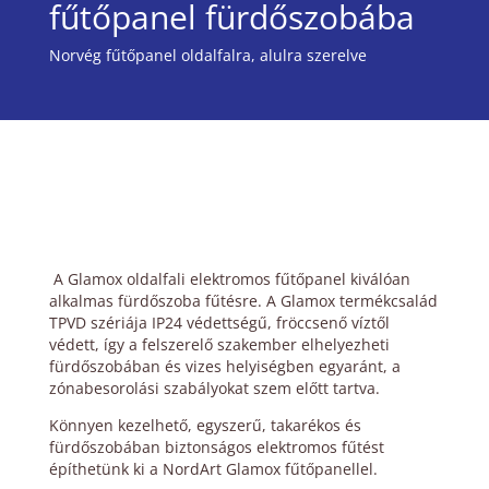
fűtőpanel fürdőszobába
Norvég fűtőpanel oldalfalra, alulra szerelve
A Glamox oldalfali elektromos fűtőpanel kiválóan
alkalmas fürdőszoba fűtésre. A Glamox termékcsalád
TPVD szériája IP24 védettségű, fröccsenő víztől
védett, így a felszerelő szakember elhelyezheti
fürdőszobában és vizes helyiségben egyaránt, a
zónabesorolási szabályokat szem előtt tartva.
Könnyen kezelhető, egyszerű, takarékos és
fürdőszobában biztonságos elektromos fűtést
építhetünk ki a NordArt Glamox fűtőpanellel.