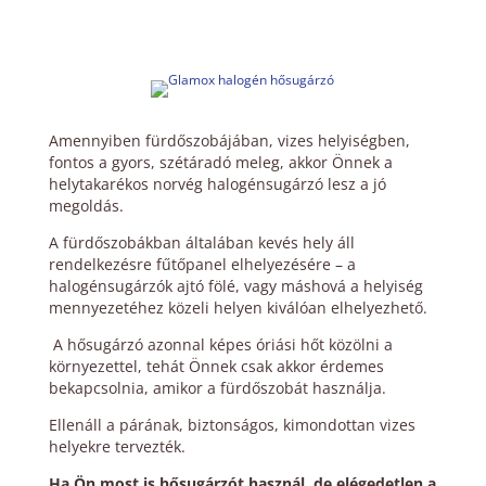
Amennyiben fürdőszobájában, vizes helyiségben,
fontos a gyors, szétáradó meleg, akkor Önnek a
helytakarékos norvég halogénsugárzó lesz a jó
megoldás.
A fürdőszobákban általában kevés hely áll
rendelkezésre fűtőpanel elhelyezésére – a
halogénsugárzók ajtó fölé, vagy máshová a helyiség
mennyezetéhez közeli helyen kiválóan elhelyezhető.
A hősugárzó azonnal képes óriási hőt közölni a
környezettel, tehát Önnek csak akkor érdemes
bekapcsolnia, amikor a fürdőszobát használja.
Ellenáll a párának, biztonságos, kimondottan vizes
helyekre tervezték.
Ha Ön most is hősugárzót használ, de elégedetlen a