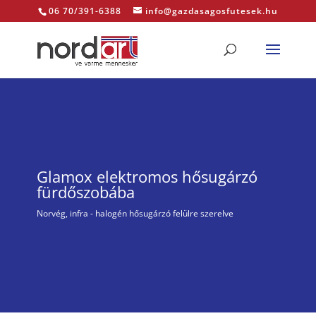
06 70/391-6388
info@gazdasagosfutesek.hu
Glamox elektromos hősugárzó
fürdőszobába
Norvég, infra - halogén hősugárzó felülre szerelve