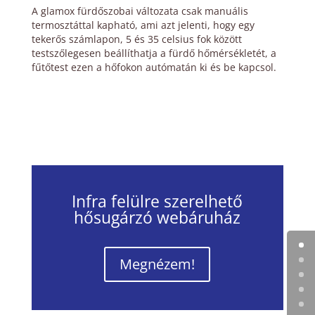
A glamox fürdőszobai változata csak manuális
termosztáttal kapható, ami azt jelenti, hogy egy
tekerős számlapon, 5 és 35 celsius fok között
testszőlegesen beállíthatja a fürdő hőmérsékletét, a
fűtőtest ezen a hőfokon autómatán ki és be kapcsol.
Infra felülre szerelhető
hősugárzó webáruház
Megnézem!