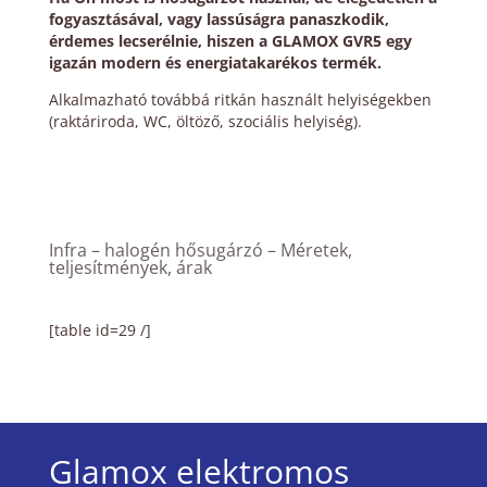
fogyasztásával, vagy lassúságra panaszkodik,
érdemes lecserélnie, hiszen a GLAMOX GVR5 egy
igazán modern és energiatakarékos termék.
Alkalmazható továbbá ritkán használt helyiségekben
(raktáriroda, WC, öltöző, szociális helyiség).
Infra – halogén hősugárzó – Méretek,
teljesítmények, árak
[table id=29 /]
Glamox elektromos