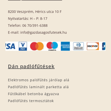
8200 Veszprém, Hérics utca 10 F
Nyitvatartás: H – P: 8-17
Telefon: 06 70/391-6388
E-mail: info@gazdasagosfutesek.hu
Dán padlófűtések
Elektromos palófűtés járólap alá
Padlófűtés laminált parketta alá
Fűtőkábel betonba ágyazva
Padlófűtés termosztátok