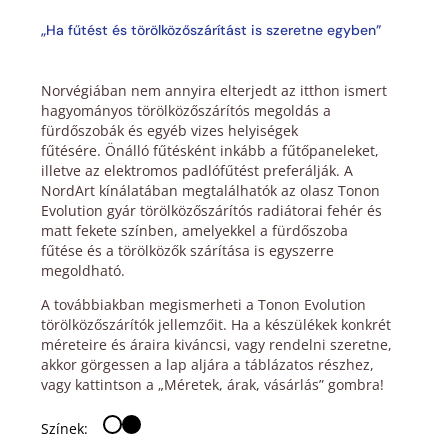
„Ha fűtést és törölközőszárítást is szeretne egyben”
Norvégiában nem annyira elterjedt az itthon ismert
hagyományos törölközőszárítós megoldás a
fürdőszobák és egyéb vizes helyiségek
fűtésére. Önálló fűtésként inkább a fűtőpaneleket,
illetve az elektromos padlófűtést preferálják. A
NordArt kínálatában megtalálhatók az olasz Tonon
Evolution gyár törölközőszárítós radiátorai fehér és
matt fekete színben, amelyekkel a fürdőszoba
fűtése és a törölközők szárítása is egyszerre
megoldható.
A továbbiakban megismerheti a Tonon Evolution
törölközőszárítók jellemzőit. Ha a készülékek konkrét
méreteire és áraira kiváncsi, vagy rendelni szeretne,
akkor görgessen a lap aljára a táblázatos részhez,
vagy kattintson a „Méretek, árak, vásárlás” gombra!
Színek: