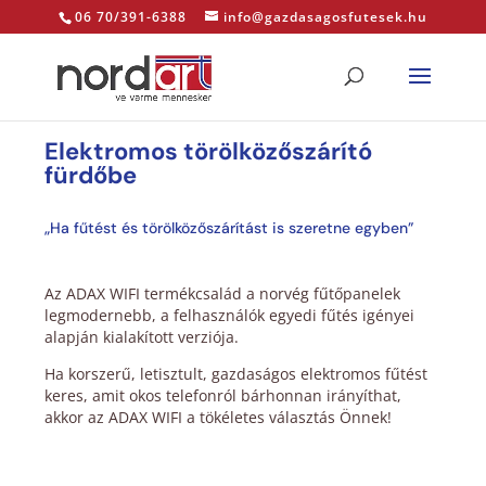
06 70/391-6388
info@gazdasagosfutesek.hu
Elektromos törölközőszárító
fürdőbe
„Ha fűtést és törölközőszárítást is szeretne egyben”
Az ADAX WIFI termékcsalád a norvég fűtőpanelek
legmodernebb, a felhasználók egyedi fűtés igényei
alapján kialakított verziója.
Ha korszerű, letisztult, gazdaságos elektromos fűtést
keres, amit okos telefonról bárhonnan irányíthat,
akkor az ADAX WIFI a tökéletes választás Önnek!