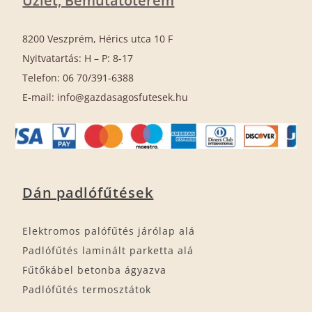
Üzlet, Bemutatóterem
8200 Veszprém, Hérics utca 10 F
Nyitvatartás: H – P: 8-17
Telefon: 06 70/391-6388
E-mail: info@gazdasagosfutesek.hu
Dán padlófűtések
Elektromos palófűtés járólap alá
Padlófűtés laminált parketta alá
Fűtőkábel betonba ágyazva
Padlófűtés termosztátok