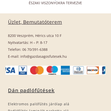
ÉSZAKI VISZONYOKRA TERVEZVE
Üzlet, Bemutatóterem
8200 Veszprém, Hérics utca 10 F
Nyitvatartás: H – P: 8-17
Telefon: 06 70/391-6388
E-mail: info@gazdasagosfutesek.hu
Dán padlófűtések
Elektromos palófűtés járólap alá
Padlófűtés laminált parketta alá