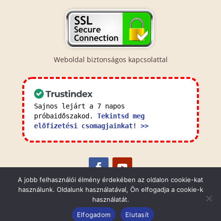
Weboldal biztonságos kapcsolattal
Sajnos lejárt a 7 napos
próbaidőszakod.
Tekintsd meg
előfizetési csomagjainkat! >>
A jobb felhasználói élmény érdekében az oldalon cookie-kat
használunk. Oldalunk használatával, Ön elfogadja a cookie-k
Általános Szerződési Feltételek
Adatkezelési
használatát.
Tájékoztató
Elfogadom
Elutasít
© 2023 NordArt Heating Kft. Minden jog fenntartva.