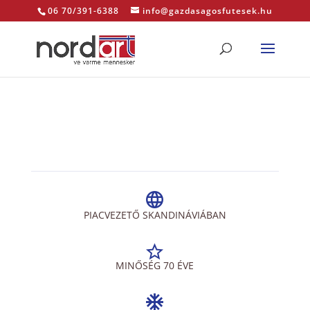
06 70/391-6388
info@gazdasagosfutesek.hu
PIACVEZETŐ SKANDINÁVIÁBAN
MINŐSÉG 70 ÉVE