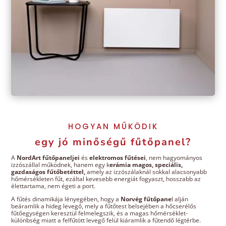
HOGYAN MŰKÖDIK
egy jó minőségű fűtőpanel?
A
NordArt fűtőpaneljei
és
elektromos fűtései
, nem hagyományos
izzószállal működnek, hanem egy k
erámia magos, speciális,
gazdaságos fűtőbetéttel,
amely az izzószálaknál sokkal alacsonyabb
hőmérsékleten fűt, ezáltal kevesebb energiát fogyaszt, hosszabb az
élettartama, nem égeti a port.
A fűtés dinamikája lényegében, hogy a
Norvég fűtőpane
l alján
beáramlik a hideg levegő, mely a fűtőtest belsejében a hőcserélős
fűtőegységen keresztül felmelegszik, és a magas hőmérséklet-
különbség miatt a felfűtött levegő felül kiáramlik a fűtendő légtérbe.