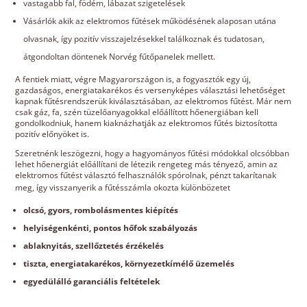
vastagabb fal, födém, lábazat szigetelések
Vásárlók akik az elektromos fűtések működésének alaposan utána
olvasnak, így pozitív visszajelzésekkel találkoznak és tudatosan,
átgondoltan döntenek Norvég fűtőpanelek mellett.
A fentiek miatt, végre Magyarországon is, a fogyasztók egy új,
gazdaságos, energiatakarékos és versenyképes választási lehetőséget
kapnak fűtésrendszerük kiválasztásában, az elektromos fűtést. Már nem
csak gáz, fa, szén tüzelőanyagokkal előállított hőenergiában kell
gondolkodniuk, hanem kiaknázhatják az elektromos fűtés biztosította
pozitív előnyöket is.
Szeretnénk leszögezni, hogy a hagyományos fűtési módokkal olcsóbban
lehet hőenergiát előállítani de létezik rengeteg más tényező, amin az
elektromos fűtést választó felhasználók spórolnak, pénzt takarítanak
meg, így visszanyerik a fűtésszámla okozta különbözetet
olcsó, gyors, rombolásmentes kiépítés
helyiségenkénti, pontos hőfok szabályozás
ablaknyitás, szellőztetés érzékelés
tiszta, energiatakarékos, környezetkímélő üzemelés
egyedülálló garanciális feltételek