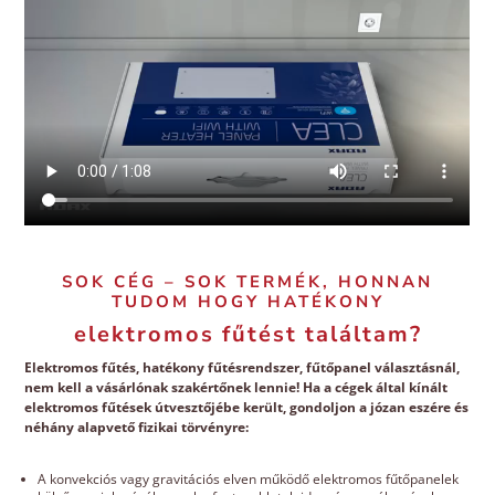
SOK CÉG – SOK TERMÉK, HONNAN
TUDOM HOGY HATÉKONY
elektromos fűtést találtam?
Elektromos fűtés, hatékony fűtésrendszer, fűtőpanel választásnál,
nem kell a vásárlónak szakértőnek lennie! Ha a cégek által kínált
elektromos fűtések útvesztőjébe került, gondoljon a józan eszére és
néhány alapvető fizikai törvényre:
A konvekciós vagy gravitációs elven működő elektromos fűtőpanelek