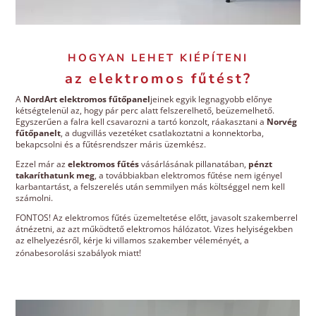
HOGYAN LEHET KIÉPÍTENI
az elektromos fűtést?
A
NordArt elektromos fűtőpanel
jeinek egyik legnagyobb előnye
kétségtelenül az, hogy pár perc alatt felszerelhető, beüzemelhető.
Egyszerűen a falra kell csavarozni a tartó konzolt, ráakasztani a
Norvég
fűtőpanelt
, a dugvillás vezetéket csatlakoztatni a konnektorba,
bekapcsolni és a fűtésrendszer máris üzemkész.
Ezzel már az
elektromos fűtés
vásárlásának pillanatában,
pénzt
takaríthatunk meg
, a továbbiakban elektromos fűtése nem igényel
karbantartást, a felszerelés után semmilyen más költséggel nem kell
számolni.
FONTOS! Az elektromos fűtés üzemeltetése előtt, javasolt szakemberrel
átnézetni, az azt működtető elektromos hálózatot. Vizes helyiségekben
az elhelyezésről, kérje ki villamos szakember véleményét, a
zónabesorolási szabályok miatt!