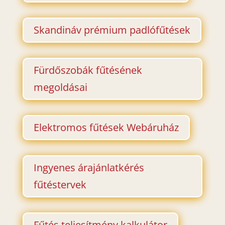
Skandináv prémium padlófűtések
Fürdőszobák fűtésének
megoldásai
Elektromos fűtések Webáruház
Ingyenes árajánlatkérés
fűtéstervek
Fűtés teljesítmény kalkulátor