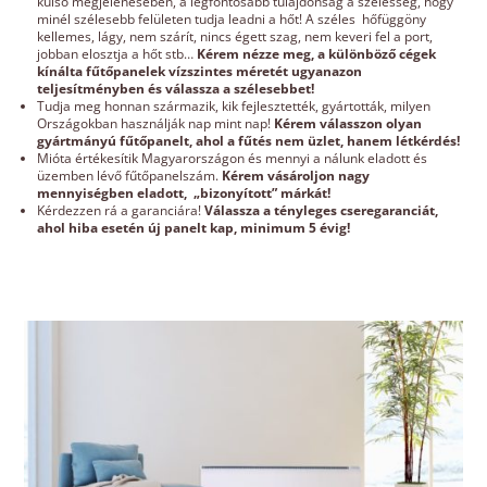
külső megjelenésében, a legfontosabb tulajdonság a szélesség, hogy
minél szélesebb felületen tudja leadni a hőt! A széles hőfüggöny
kellemes, lágy, nem szárít, nincs égett szag, nem keveri fel a port,
jobban elosztja a hőt stb…
Kérem nézze meg, a különböző cégek
kínálta fűtőpanelek vízszintes méretét ugyanazon
teljesítményben és válassza a szélesebbet!
Tudja meg honnan származik, kik fejlesztették, gyártották, milyen
Országokban használják nap mint nap!
Kérem válasszon olyan
gyártmányú fűtőpanelt, ahol a fűtés nem üzlet, hanem létkérdés!
Mióta értékesítik Magyarországon és mennyi a nálunk eladott és
üzemben lévő fűtőpanelszám.
Kérem vásároljon nagy
mennyiségben eladott, „bizonyított” márkát!
Kérdezzen rá a garanciára!
Válassza a tényleges cseregaranciát,
ahol hiba esetén új panelt kap, minimum 5 évig!