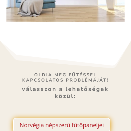
OLDJA MEG FŰTÉSSEL
KAPCSOLATOS PROBLÉMÁJÁT!
válasszon a lehetőségek
közül:
Norvégia népszerű fűtőpaneljei