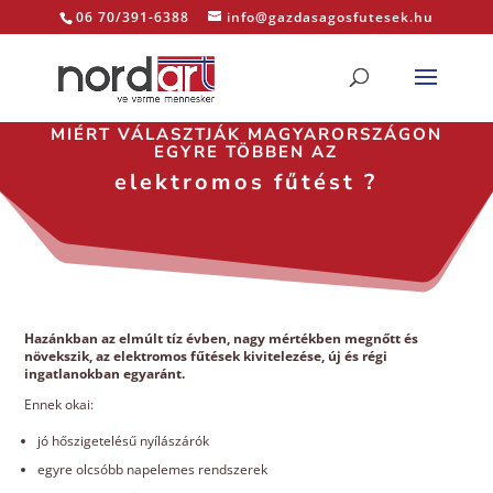
06 70/391-6388
info@gazdasagosfutesek.hu
MIÉRT VÁLASZTJÁK MAGYARORSZÁGON
EGYRE TÖBBEN AZ
elektromos fűtést ?
Hazánkban az elmúlt tíz évben, nagy mértékben megnőtt és
növekszik, az elektromos fűtések kivitelezése, új és régi
ingatlanokban egyaránt.
Ennek okai:
jó hőszigetelésű nyílászárók
egyre olcsóbb napelemes rendszerek