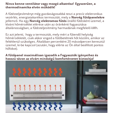
Nincs benne ventilátor vagy mozgó alkatrész! Egyszerűen, a
thermodinamika elvén működik!
A fűtésteljesítményt még gazdaságosabbá teszi a precíz elektronikus
vezérlés, energiatakarékos termosztát, mely a
Norvég fűtőpanelekre
jellemző. Ha egy
Norvég elektromos fűtés
önálló fűtésként üzemel, a
kívánt hőmérséklet elérése után az óránkénti fogyasztása
általánosságban, a fűtésteljesítmény harmadának megfelelő kWh.
Ez azt jelenti, hogy a termosztát, mely méri a fűtendő helyiség
hőmérsékletét, csak akkor enged a fűtőbetétnek hőt közölni, amikor az
feltétlenül szükséges. Általában percenként 20 másodpercen keresztül
üzemel, ki-be kapcsol (azután, hogy elérte az Ön által beállított pontos
hőfokot).
A fűtőpanel maximálisan igazodik a Fogyasztók igényeihez és
hosszú távon az elvárt minőségű komfortérzetet biztosítja!