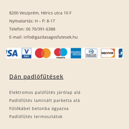
8200 Veszprém, Hérics utca 10 F
Nyitvatartás: H – P: 8-17
Telefon: 06 70/391-6388
E-mail: info@gazdasagosfutesek.hu
Dán padlófűtések
Elektromos palófűtés járólap alá
Padlófűtés laminált parketta alá
Fűtőkábel betonba ágyazva
Padlófűtés termosztátok