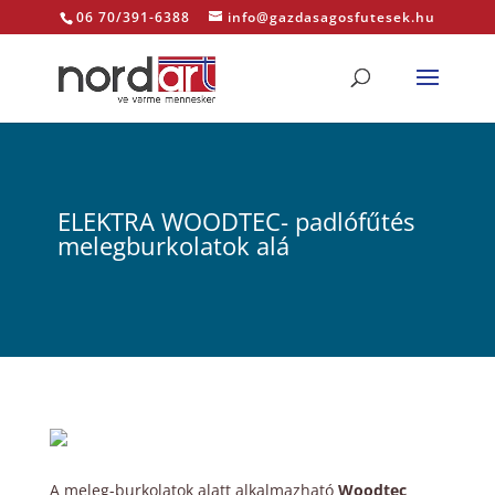
06 70/391-6388
info@gazdasagosfutesek.hu
ELEKTRA WOODTEC- padlófűtés
melegburkolatok alá
A meleg-burkolatok alatt alkalmazható
Woodtec