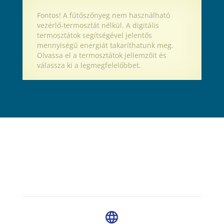
Fontos! A fűtőszőnyeg nem használható
vezérlő-termosztát nélkül. A digitális
termosztátok segítségével jelentős
mennyiségű energiát takaríthatunk meg.
Olvassa el a termosztátok jellemzőit és
válassza ki a legmegfelelőbbet.