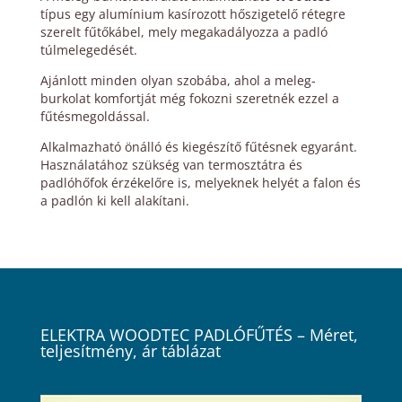
típus egy alumínium kasírozott hőszigetelő rétegre
szerelt fűtőkábel, mely megakadályozza a padló
túlmelegedését.
Ajánlott minden olyan szobába, ahol a meleg-
burkolat komfortját még fokozni szeretnék ezzel a
fűtésmegoldással.
Alkalmazható önálló és kiegészítő fűtésnek egyaránt.
Használatához szükség van termosztátra és
padlóhőfok érzékelőre is, melyeknek helyét a falon és
a padlón ki kell alakítani.
ELEKTRA WOODTEC PADLÓFŰTÉS
– Méret,
teljesítmény, ár táblázat