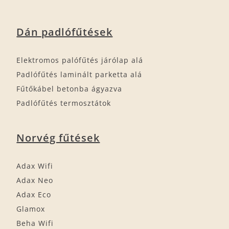
Dán padlófűtések
Elektromos palófűtés járólap alá
Padlófűtés laminált parketta alá
Fűtőkábel betonba ágyazva
Padlófűtés termosztátok
Norvég fűtések
Adax Wifi
Adax Neo
Adax Eco
Glamox
Beha Wifi