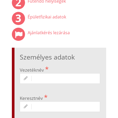
Fűtendő helyiségek
az alábbi elvárások szerint!
amennyiben megfelelőnek találja, küldje el
nekünk!
Épületfizikai adatok
Ajánlatkérés lezárása
Személyes adatok
Vezetéknév
Keresztnév