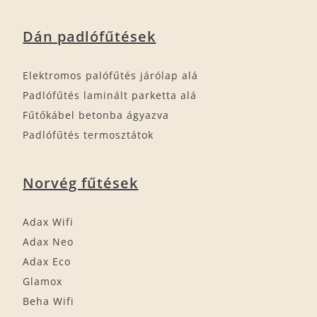
Dán padlófűtések
Elektromos palófűtés járólap alá
Padlófűtés laminált parketta alá
Fűtőkábel betonba ágyazva
Padlófűtés termosztátok
Norvég fűtések
Adax Wifi
Adax Neo
Adax Eco
Glamox
Beha Wifi