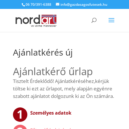
06 70/391-6388
info@gazdasagosfutesek.hu
Ajánlatkérés új
Ajánlatkérő űrlap
Tisztelt Érdeklődő! Ajánlatkéréséhez,kérjük
töltse ki ezt az űrlapot, mely alapján egyénre
szabott ajánlatot dolgozunk ki az Ön számára.
Fütendő helyiségek
Épületfizikai adatok
Ajánlatkérés lezárása
Személyes adatok
adatai
és elküldése
Kérjük, válaszoljon az alábbi kérdésekre a
fogyasztási adatok kiszámításához!
Kérjük, adja meg a fűtendő helyiségek adatait
Kérjük, nézze át az ajánlatkérés adatait, és