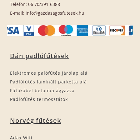
Telefon: 06 70/391-6388
E-mail: info@gazdasagosfutesek.hu
Dán padlófűtések
Elektromos palófűtés járólap alá
Padlófűtés laminált parketta alá
Fűtőkábel betonba ágyazva
Padlófűtés termosztátok
Norvég fűtések
Adax Wifi