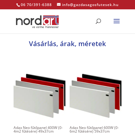
06 70/391-6388
info@gazdasagosfutesek.hu
Vásárlás, árak, méretek
Adax Neo fűtőpanel 400W (0-
Adax Neo fűtőpanel 600W (0-
4m2 fűtésére) 49x37cm
6m2 fűtésére) 59x37cm